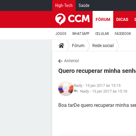
High-Tech
Saúde
FÓRUM
DICAS
JOGOS
WHATSAPP
CELULAR
FACEBOOK
Fórum
Rede social
Anterior
Quero recuperar minha senh
Nady
- 15 jan 2017 às 15:15
Nady -
15 jan 2017 às 15:18
Boa tarDe quero recuperar minha s