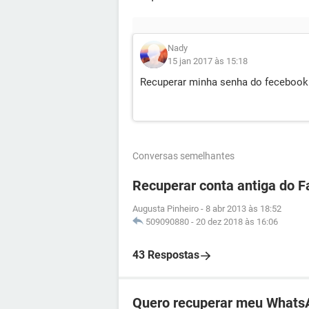
Nady
15 jan 2017 às 15:18
Recuperar minha senha do fecebook
Conversas semelhantes
Recuperar conta antiga do 
Augusta Pinheiro
-
8 abr 2013 às 18:52
509090880
-
20 dez 2018 às 16:06
43 Respostas
Quero recuperar meu Whats