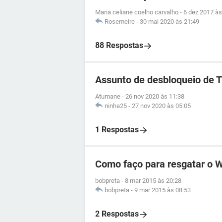
Maria celiane coelho carvalho
-
6 dez 2017 às
Rosemeire
-
30 mai 2020 às 21:49
88 Respostas
Assunto de desbloqueio de 
Atumane
-
26 nov 2020 às 11:38
ninha25
-
27 nov 2020 às 05:05
1 Respostas
Como faço para resgatar o 
bobpreta
-
8 mar 2015 às 20:28
bobpreta
-
9 mar 2015 às 08:53
2 Respostas