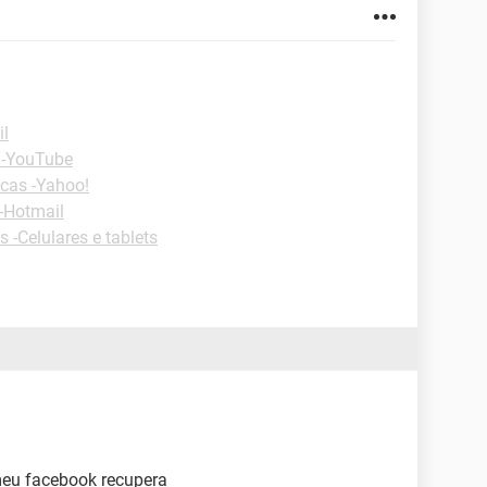
il
 -YouTube
cas -Yahoo!
-Hotmail
s -Celulares e tablets
meu facebook recupera