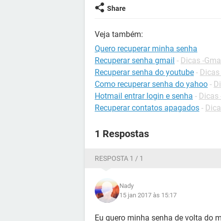
Share
Veja também:
Quero recuperar minha senha
Recuperar senha gmail
-
Dicas -Gma
Recuperar senha do youtube
-
Dicas
Como recuperar senha do yahoo
-
Di
Hotmail entrar login e senha
-
Dicas 
Recuperar contatos apagados
-
Dica
1 Respostas
RESPOSTA 1 / 1
Nady
15 jan 2017 às 15:17
Eu quero minha senha de volta do 