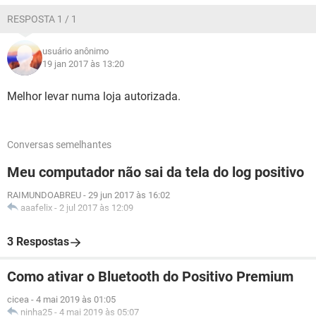
RESPOSTA 1 / 1
usuário anônimo
19 jan 2017 às 13:20
Melhor levar numa loja autorizada.
Conversas semelhantes
Meu computador não sai da tela do log positivo
RAIMUNDOABREU
-
29 jun 2017 às 16:02
aaafelix
-
2 jul 2017 às 12:09
3 Respostas
Como ativar o Bluetooth do Positivo Premium
cicea
-
4 mai 2019 às 01:05
ninha25
-
4 mai 2019 às 05:07