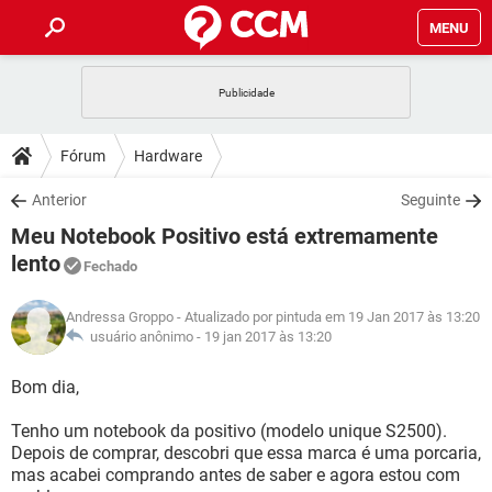
MENU
INÍCIO
JOGOS
WHATSAPP
DICAS
Fórum
Hardware
CELULAR
FACEBOOK
JOGOS
WHATSAPP
DOWNLOADS
Anterior
Seguinte
OUTLOOK
EXCEL
CELULAR
FACEBOOK
Meu Notebook Positivo está extremamente
INSTAGRAM
JOGOS
GMAIL
WHATSAPP
FÓRUM
OUTLOOK
EXCEL
lento
Fechado
GUIA DE COMPRAS
CELULAR
FACEBOOK
INSTAGRAM
JOGOS
GMAIL
WHATSAPP
GLOSSÁRIO
OUTLOOK
EXCEL
Andressa Groppo
- Atualizado por pintuda em 19 Jan 2017 às 13:20
GUIA DE COMPRAS
CELULAR
FACEBOOK
usuário anônimo -
19 jan 2017 às 13:20
INSTAGRAM
JOGOS
GMAIL
WHATSAPP
OUTLOOK
EXCEL
Bom dia,
GUIA DE COMPRAS
CELULAR
FACEBOOK
INSTAGRAM
GMAIL
OUTLOOK
EXCEL
Tenho um notebook da positivo (modelo unique S2500).
GUIA DE COMPRAS
Depois de comprar, descobri que essa marca é uma porcaria,
INSTAGRAM
GMAIL
mas acabei comprando antes de saber e agora estou com