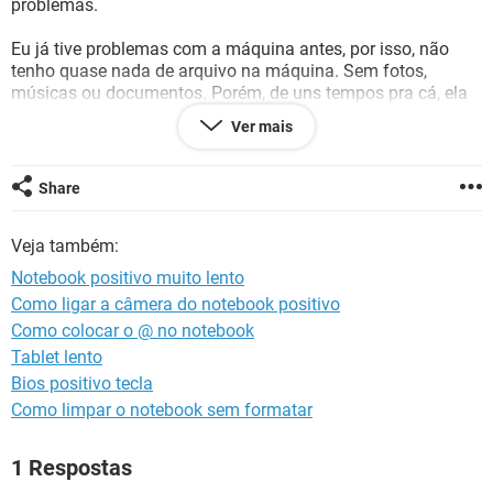
problemas.
GUIA DE COMPRAS
Eu já tive problemas com a máquina antes, por isso, não
tenho quase nada de arquivo na máquina. Sem fotos,
músicas ou documentos. Porém, de uns tempos pra cá, ela
está extremamente lenta. Eu uso o Chrome como navegador,
Ver mais
e eu quase não consigo mexer em duas abas "ao mesmo
tempo". Ele trava todo, e eu preciso ficar esperando ele
voltar. Eu não consigo, por exemplo, escutar música no
Share
youtube e fazer outra coisa, pois a música fica falhando.
Veja também:
Brevemente, irei comprar outro notebook, mas no momento,
preciso resolver esse problema, mesmo que seja temporário.
Notebook positivo muito lento
Alguém tem alguma dica de programa, ou alguma coisa que
Como ligar a câmera do notebook positivo
pode ser feita para melhorar o desempenho? Muito
Como colocar o @ no notebook
obrigada!
Tablet lento
Bios positivo tecla
Como limpar o notebook sem formatar
1 Respostas