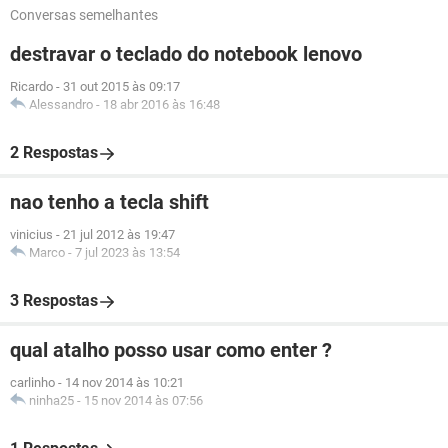
Conversas semelhantes
destravar o teclado do notebook lenovo
Ricardo
-
31 out 2015 às 09:17
Alessandro
-
18 abr 2016 às 16:48
2 Respostas
nao tenho a tecla shift
vinicius
-
21 jul 2012 às 19:47
Marco
-
7 jul 2023 às 13:54
3 Respostas
qual atalho posso usar como enter ?
carlinho
-
14 nov 2014 às 10:21
ninha25
-
15 nov 2014 às 07:56