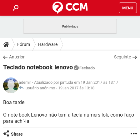
MENU
INÍCIO
JOGOS
WHATSAPP
DICAS
Fórum
Hardware
CELULAR
FACEBOOK
JOGOS
WHATSAPP
DOWNLOADS
Anterior
Seguinte
OUTLOOK
EXCEL
CELULAR
FACEBOOK
Teclado notebook lenovo
INSTAGRAM
JOGOS
GMAIL
WHATSAPP
Fechado
FÓRUM
OUTLOOK
EXCEL
GUIA DE COMPRAS
CELULAR
FACEBOOK
ademir
- Atualizado por pintuda em 19 Jan 2017 às 13:17
INSTAGRAM
JOGOS
GMAIL
WHATSAPP
GLOSSÁRIO
usuário anônimo -
19 jan 2017 às 13:18
OUTLOOK
EXCEL
GUIA DE COMPRAS
CELULAR
FACEBOOK
INSTAGRAM
JOGOS
GMAIL
WHATSAPP
Boa tarde
OUTLOOK
EXCEL
GUIA DE COMPRAS
CELULAR
FACEBOOK
O note book Lenovo não tem a tecla numers lok, como faço
INSTAGRAM
GMAIL
para ach´-la.
OUTLOOK
EXCEL
GUIA DE COMPRAS
INSTAGRAM
GMAIL
Share