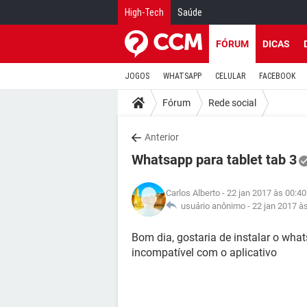
High-Tech
Saúde
FÓRUM
DICAS
JOGOS
WHATSAPP
CELULAR
FACEBOOK
Fórum
Rede social
Anterior
Whatsapp para tablet tab 3
Carlos Alberto
- 22 jan 2017 às 00:40
usuário anônimo -
22 jan 2017 à
Bom dia, gostaria de instalar o what
incompatível com o aplicativo