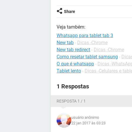
Share
Veja também:
Whatsapp para tablet tab 3
New tab
-
Dicas -Chrome
New tab redirect
-
Dicas -Chrome
Como resetar tablet samsung
-
Dica
O que é whatsapp
-
Dicas -WhatsAp
Tablet lento
-
Dicas -Celulares e tabl
1 Respostas
RESPOSTA 1 / 1
usuário anônimo
22 jan 2017 às 03:23