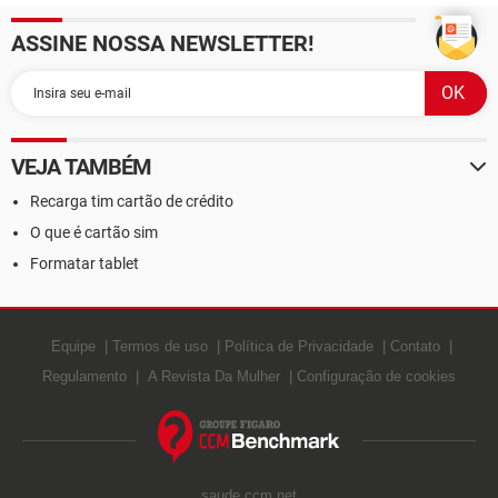
ASSINE NOSSA NEWSLETTER!
VEJA TAMBÉM
Recarga tim cartão de crédito
O que é cartão sim
Formatar tablet
Equipe
Termos de uso
Política de Privacidade
Contato
Regulamento
A Revista Da Mulher
Configuração de cookies
saude.ccm.net