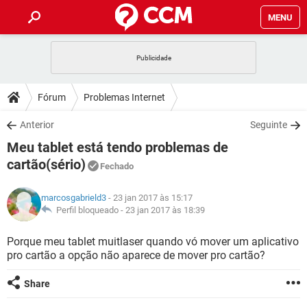
MENU
INÍCIO
JOGOS
WHATSAPP
DICAS
Fórum
Problemas Internet
CELULAR
FACEBOOK
JOGOS
WHATSAPP
DOWNLOADS
Anterior
Seguinte
OUTLOOK
EXCEL
CELULAR
FACEBOOK
Meu tablet está tendo problemas de
INSTAGRAM
JOGOS
GMAIL
WHATSAPP
FÓRUM
OUTLOOK
EXCEL
cartão(sério)
Fechado
GUIA DE COMPRAS
CELULAR
FACEBOOK
INSTAGRAM
JOGOS
GMAIL
WHATSAPP
GLOSSÁRIO
OUTLOOK
EXCEL
marcosgabrield3
- 23 jan 2017 às 15:17
GUIA DE COMPRAS
CELULAR
FACEBOOK
Perfil bloqueado -
23 jan 2017 às 18:39
INSTAGRAM
JOGOS
GMAIL
WHATSAPP
OUTLOOK
EXCEL
Porque meu tablet muitlaser quando vó mover um aplicativo
GUIA DE COMPRAS
CELULAR
FACEBOOK
INSTAGRAM
GMAIL
pro cartão a opção não aparece de mover pro cartão?
OUTLOOK
EXCEL
GUIA DE COMPRAS
Share
INSTAGRAM
GMAIL