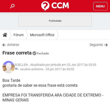
MENU
INÍCIO
JOGOS
WHATSAPP
DICAS
Fórum
Microsoft Office
CELULAR
FACEBOOK
JOGOS
WHATSAPP
DOWNLOADS
Anterior
Seguinte
OUTLOOK
EXCEL
CELULAR
FACEBOOK
Frase correta
INSTAGRAM
JOGOS
GMAIL
WHATSAPP
Fechado
FÓRUM
OUTLOOK
EXCEL
GUIA DE COMPRAS
CELULAR
FACEBOOK
SUELLEN
- Atualizado por pintuda em 25 Jan 2017 às 03:03
INSTAGRAM
JOGOS
GMAIL
WHATSAPP
GLOSSÁRIO
usuário anônimo -
25 jan 2017 às 03:02
OUTLOOK
EXCEL
GUIA DE COMPRAS
CELULAR
FACEBOOK
INSTAGRAM
JOGOS
GMAIL
WHATSAPP
Boa Tarde
OUTLOOK
EXCEL
gostaria de saber se essa frase está correta
GUIA DE COMPRAS
CELULAR
FACEBOOK
INSTAGRAM
GMAIL
EMPRESA FOI TRANSFERIDA ARA CIDADE DE EXTREMO -
OUTLOOK
EXCEL
GUIA DE COMPRAS
MINAS GERAIS
INSTAGRAM
GMAIL