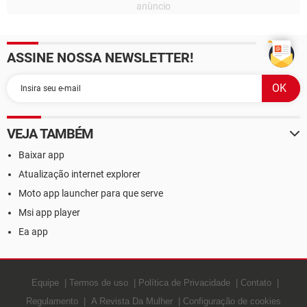
ASSINE NOSSA NEWSLETTER!
VEJA TAMBÉM
Baixar app
Atualização internet explorer
Moto app launcher para que serve
Msi app player
Ea app
Equipe
Termos de uso
Política de Privacidade
Contato
Regulamento
A Revista Da Mulher
Configuração de cookies