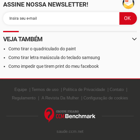
ASSINE NOSSA NEWSLETTER!
VEJA TAMBÉM
Como tirar o quadriculado do paint
Como tirar letra maiúscula do teclado samsung
Como impedir que tirem print do meu facebook
Equipe
Termos de uso
Política de Privacidade
Contato
Regulamento
A Revista Da Mulher
Configuração de cookies
saude.ccm.net