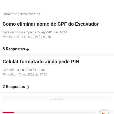
Conversas semelhantes
Como eliminar nome de CPF do Escavador
devalcampossampaio
-
27 ago 2018 às 18:54
ninha25
-
14 jun 2019 às 01:10
3 Respostas
Celulat formatado ainda pede PIN
Gabriela
-
3 jun 2020 às 19:45
Kalleb
-
7 dez 2022 às 17:59
2 Respostas