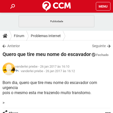
MENU
INÍCIO
JOGOS
WHATSAPP
DICAS
Fórum
Problemas Internet
CELULAR
FACEBOOK
JOGOS
WHATSAPP
DOWNLOADS
Anterior
Seguinte
OUTLOOK
EXCEL
CELULAR
FACEBOOK
Quero que tire meu nome do escavador
INSTAGRAM
JOGOS
GMAIL
WHATSAPP
Fechado
FÓRUM
OUTLOOK
EXCEL
GUIA DE COMPRAS
CELULAR
FACEBOOK
vanderlei priebe
- 26 jan 2017 às 16:10
INSTAGRAM
JOGOS
GMAIL
WHATSAPP
GLOSSÁRIO
vanderlei priebe -
26 jan 2017 às 16:12
OUTLOOK
EXCEL
GUIA DE COMPRAS
CELULAR
FACEBOOK
INSTAGRAM
JOGOS
GMAIL
WHATSAPP
Bom dia, quero que tire meu nome do escavador com
OUTLOOK
EXCEL
urgencia
GUIA DE COMPRAS
CELULAR
FACEBOOK
pois o mesmo esta me trazendo muito transtorno.
INSTAGRAM
GMAIL
OUTLOOK
EXCEL
GUIA DE COMPRAS
>
INSTAGRAM
GMAIL