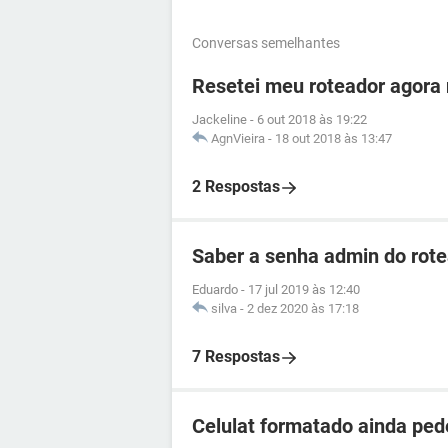
Conversas semelhantes
Resetei meu roteador agora 
Jackeline
-
6 out 2018 às 19:22
AgnVieira
-
18 out 2018 às 13:47
2 Respostas
Saber a senha admin do ro
Eduardo
-
17 jul 2019 às 12:40
silva
-
2 dez 2020 às 17:18
7 Respostas
Celulat formatado ainda ped