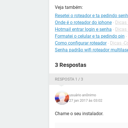
Veja também:
Resetei o roteador e ta pedindo sen
Onde é o roteador do iphone
-
Dicas 
Hotmail entrar login e senha
-
Dicas 
Formatei o celular e ta pedindo pin
-
Como configurar roteador
-
Dicas -C
Senha padrão wifi roteador multilas
3 Respostas
RESPOSTA 1 / 3
usuário anônimo
27 jan 2017 às 03:02
Chame o seu instalador.