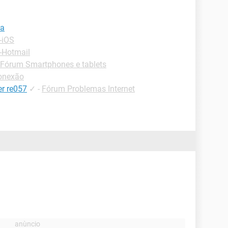
ha
-iOS
-Hotmail
Fórum Smartphones e tablets
onexão
er re057
✓
-
Fórum Problemas Internet