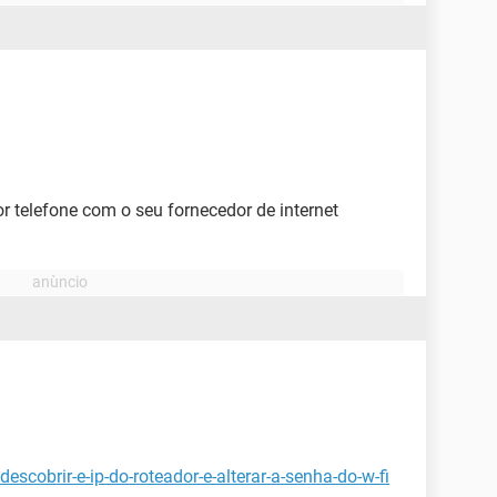
r telefone com o seu fornecedor de internet
scobrir-e-ip-do-roteador-e-alterar-a-senha-do-w-fi