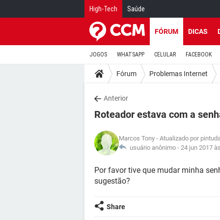
High-Tech
Saúde
FÓRUM
DICAS
JOGOS
WHATSAPP
CELULAR
FACEBOOK
Fórum
Problemas Internet
Anterior
Roteador estava com a senh
Marcos Tony
- Atualizado por pintu
usuário anônimo -
24 jun 2017 à
Por favor tive que mudar minha senh
sugestão?
Share