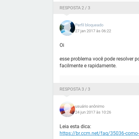
RESPOSTA 2 / 3
Perfil bloqueado
27 jan 2017 às 06:22
Oi
esse problema você pode resolver po
facilmente e rapidamente.
RESPOSTA 3 / 3
usuário anônimo
24 jun 2017 às 10:26
Leia esta dica:
https://br.ccm.net/faq/35036-como-de