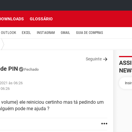
DOWNLOADS
GLOSSÁRIO
OUTLOOK
EXCEL
INSTAGRAM
GMAIL
GUIA DE COMPRAS
Seguinte
ASS
ede PIN
NEW
Fechado
 2021 às 06:26
 06:26
+ volume) ele reiniciou certinho mas tá pedindo um
 alguém pode me ajuda ?