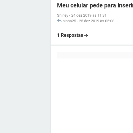
Meu celular pede para inser
Shirley
-
24 dez 2019 às 11:31
ninha25
-
25 dez 2019 às 05:08
1 Respostas