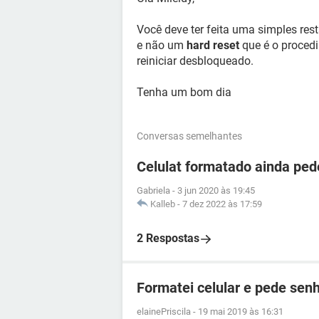
Você deve ter feita uma simples res
e não um
hard reset
que é o procedi
reiniciar desbloqueado.
Tenha um bom dia
Conversas semelhantes
Celulat formatado ainda ped
Gabriela
-
3 jun 2020 às 19:45
Kalleb
-
7 dez 2022 às 17:59
2 Respostas
Formatei celular e pede sen
elainePriscila
-
19 mai 2019 às 16:31