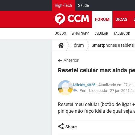
High-Tech
Saúde
FÓRUM
DICAS
JOGOS
WHATSAPP
CELULAR
FACEBOOK
Fórum
Smartphones e tablets
Anterior
Resetei celular mas ainda p
Mileidy_6825
- Atualizado em 27 jan
Perfil bloqueado -
27 jan 2021 às
Resetei meu celular (botão de ligar 
pin que não faço idéia de qual seja
Share