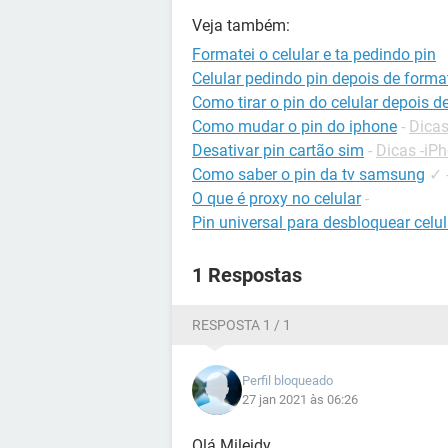
Veja também:
Formatei o celular e ta pedindo pin
Celular pedindo pin depois de forma
Como tirar o pin do celular depois 
Como mudar o pin do iphone
-
Dicas
Desativar pin cartão sim
-
Dicas -iP
Como saber o pin da tv samsung
✓
O que é proxy no celular
-
Pin universal para desbloquear celul
1 Respostas
RESPOSTA 1 / 1
Perfil bloqueado
27 jan 2021 às 06:26
Olá Mileidy,