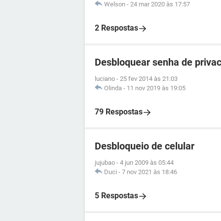
Welson
-
24 mar 2020 às 17:57
2 Respostas
Desbloquear senha de privac
luciano
-
25 fev 2014 às 21:03
Olinda
-
11 nov 2019 às 19:05
79 Respostas
Desbloqueio de celular
jujubao
-
4 jun 2009 às 05:44
Duci
-
7 nov 2021 às 18:46
5 Respostas