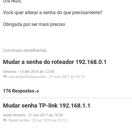
Olá Nizo,
Você quer alterar a senha do que precisamente?
Obrigada por ser mais preciso
Conversas semelhantes
Mudar a senha do roteador 192.168.0.1
tuturiais
-
15 abr 2016 às 12:08
alexandrafreitaguedes
-
27 mar 2021 às 10:14
176 Respostas
Mudar senha TP-link 192.168.1.1
zorah ferreira
-
21 nov 2017 às 16:56
RedeFamilia
-
23 out 2019 às 13:19