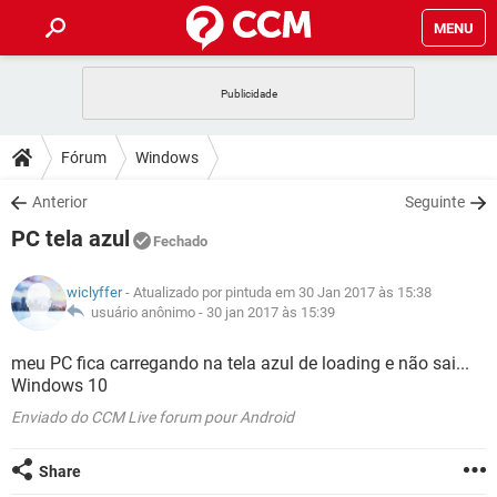
MENU
INÍCIO
JOGOS
WHATSAPP
DICAS
Fórum
Windows
CELULAR
FACEBOOK
JOGOS
WHATSAPP
DOWNLOADS
Anterior
Seguinte
OUTLOOK
EXCEL
CELULAR
FACEBOOK
PC tela azul
INSTAGRAM
JOGOS
GMAIL
WHATSAPP
Fechado
FÓRUM
OUTLOOK
EXCEL
GUIA DE COMPRAS
CELULAR
FACEBOOK
wiclyffer
- Atualizado por pintuda em 30 Jan 2017 às 15:38
INSTAGRAM
JOGOS
GMAIL
WHATSAPP
GLOSSÁRIO
usuário anônimo -
30 jan 2017 às 15:39
OUTLOOK
EXCEL
GUIA DE COMPRAS
CELULAR
FACEBOOK
INSTAGRAM
JOGOS
GMAIL
WHATSAPP
meu PC fica carregando na tela azul de loading e não sai...
OUTLOOK
EXCEL
Windows 10
GUIA DE COMPRAS
CELULAR
FACEBOOK
INSTAGRAM
GMAIL
Enviado do CCM Live forum pour Android
OUTLOOK
EXCEL
GUIA DE COMPRAS
INSTAGRAM
GMAIL
Share