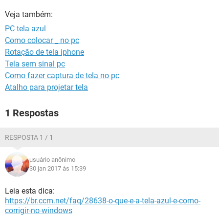
GUIA DE COMPRAS
Veja também:
PC tela azul
Como colocar _ no pc
Rotação de tela iphone
Tela sem sinal pc
Como fazer captura de tela no pc
Atalho para projetar tela
1 Respostas
RESPOSTA 1 / 1
usuário anônimo
30 jan 2017 às 15:39
Leia esta dica:
https://br.ccm.net/faq/28638-o-que-e-a-tela-azul-e-como-
corrigir-no-windows