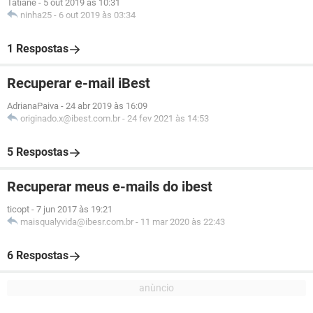
Tatiane
-
5 out 2019 às 10:31
ninha25
-
6 out 2019 às 03:34
1 Respostas
Recuperar e-mail iBest
AdrianaPaiva
-
24 abr 2019 às 16:09
originado.x@ibest.com.br
-
24 fev 2021 às 14:53
5 Respostas
Recuperar meus e-mails do ibest
ticopt
-
7 jun 2017 às 19:21
maisqualyvida@ibesr.com.br
-
11 mar 2020 às 22:43
6 Respostas