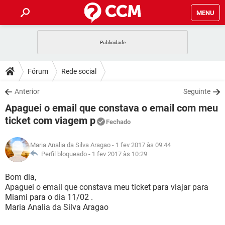
MENU
INÍCIO
JOGOS
WHATSAPP
DICAS
Fórum
Rede social
CELULAR
FACEBOOK
JOGOS
WHATSAPP
DOWNLOADS
Anterior
Seguinte
OUTLOOK
EXCEL
CELULAR
FACEBOOK
Apaguei o email que constava o email com meu
INSTAGRAM
JOGOS
GMAIL
WHATSAPP
FÓRUM
OUTLOOK
EXCEL
ticket com viagem p
Fechado
GUIA DE COMPRAS
CELULAR
FACEBOOK
INSTAGRAM
JOGOS
GMAIL
WHATSAPP
GLOSSÁRIO
OUTLOOK
EXCEL
Maria Analia da Silva Aragao
- 1 fev 2017 às 09:44
GUIA DE COMPRAS
CELULAR
FACEBOOK
Perfil bloqueado -
1 fev 2017 às 10:29
INSTAGRAM
JOGOS
GMAIL
WHATSAPP
OUTLOOK
EXCEL
Bom dia,
GUIA DE COMPRAS
CELULAR
FACEBOOK
INSTAGRAM
GMAIL
Apaguei o email que constava meu ticket para viajar para
OUTLOOK
EXCEL
Miami para o dia 11/02 .
GUIA DE COMPRAS
Maria Analia da Silva Aragao
INSTAGRAM
GMAIL