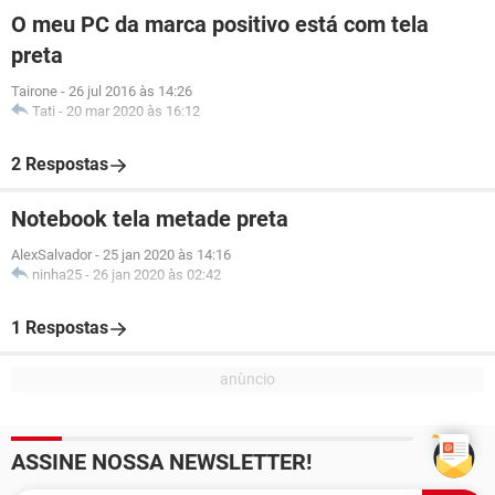
O meu PC da marca positivo está com tela
preta
Tairone
-
26 jul 2016 às 14:26
Tati
-
20 mar 2020 às 16:12
2 Respostas
Notebook tela metade preta
AlexSalvador
-
25 jan 2020 às 14:16
ninha25
-
26 jan 2020 às 02:42
1 Respostas
ASSINE NOSSA NEWSLETTER!