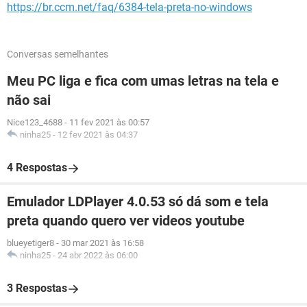
https://br.ccm.net/faq/6384-tela-preta-no-windows
Conversas semelhantes
Meu PC liga e fica com umas letras na tela e
não sai
Nice123_4688
-
11 fev 2021 às 00:57
ninha25
-
12 fev 2021 às 04:37
4 Respostas
Emulador LDPlayer 4.0.53 só dá som e tela
preta quando quero ver videos youtube
blueyetiger8
-
30 mar 2021 às 16:58
ninha25
-
24 abr 2022 às 06:00
3 Respostas