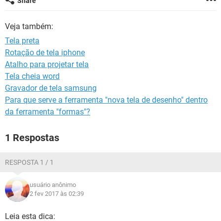
Share
GUIA DE COMPRAS
Veja também:
Tela preta
Rotação de tela iphone
Atalho para projetar tela
Tela cheia word
Gravador de tela samsung
Para que serve a ferramenta "nova tela de desenho" dentro
da ferramenta "formas"?
1 Respostas
RESPOSTA 1 / 1
usuário anônimo
2 fev 2017 às 02:39
Leia esta dica: