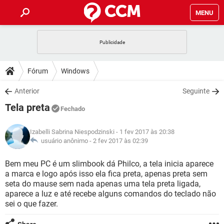
MENU
INÍCIO
JOGOS
WHATSAPP
DICAS
Fórum
Windows
CELULAR
FACEBOOK
JOGOS
WHATSAPP
DOWNLOADS
Anterior
Seguinte
OUTLOOK
EXCEL
CELULAR
FACEBOOK
Tela preta
INSTAGRAM
JOGOS
GMAIL
WHATSAPP
Fechado
FÓRUM
OUTLOOK
EXCEL
GUIA DE COMPRAS
CELULAR
FACEBOOK
Izabelli Sabrina Niespodzinski
- 1 fev 2017 às 20:38
INSTAGRAM
JOGOS
GMAIL
WHATSAPP
GLOSSÁRIO
usuário anônimo -
2 fev 2017 às 02:39
OUTLOOK
EXCEL
GUIA DE COMPRAS
CELULAR
FACEBOOK
INSTAGRAM
JOGOS
GMAIL
WHATSAPP
Bem meu PC é um slimbook dá Philco, a tela inicia aparece
OUTLOOK
EXCEL
a marca e logo após isso ela fica preta, apenas preta sem
GUIA DE COMPRAS
CELULAR
FACEBOOK
seta do mause sem nada apenas uma tela preta ligada,
INSTAGRAM
GMAIL
aparece a luz e até recebe alguns comandos do teclado não
OUTLOOK
EXCEL
GUIA DE COMPRAS
sei o que fazer.
INSTAGRAM
GMAIL