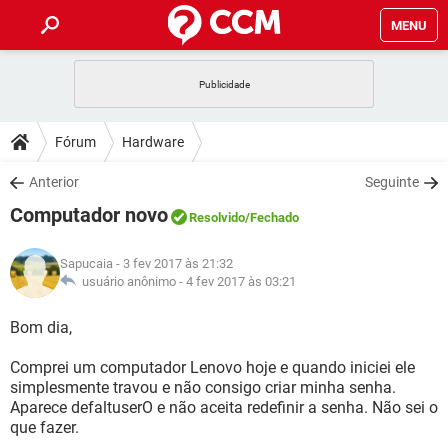
MENU
INÍCIO
JOGOS
WHATSAPP
DICAS
Fórum
Hardware
CELULAR
FACEBOOK
JOGOS
WHATSAPP
DOWNLOADS
Anterior
Seguinte
OUTLOOK
EXCEL
CELULAR
FACEBOOK
Computador novo
INSTAGRAM
JOGOS
GMAIL
WHATSAPP
Resolvido
/Fechado
FÓRUM
OUTLOOK
EXCEL
GUIA DE COMPRAS
CELULAR
FACEBOOK
Sapucaia
- 3 fev 2017 às 21:32
INSTAGRAM
JOGOS
GMAIL
WHATSAPP
GLOSSÁRIO
usuário anônimo -
4 fev 2017 às 03:21
OUTLOOK
EXCEL
GUIA DE COMPRAS
CELULAR
FACEBOOK
INSTAGRAM
JOGOS
GMAIL
WHATSAPP
Bom dia,
OUTLOOK
EXCEL
GUIA DE COMPRAS
CELULAR
FACEBOOK
Comprei um computador Lenovo hoje e quando iniciei ele
INSTAGRAM
GMAIL
simplesmente travou e não consigo criar minha senha.
OUTLOOK
EXCEL
GUIA DE COMPRAS
Aparece defaltuserO e não aceita redefinir a senha. Não sei o
INSTAGRAM
GMAIL
que fazer.