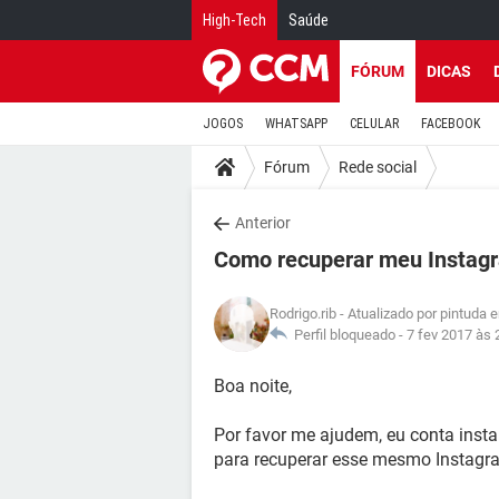
High-Tech
Saúde
FÓRUM
DICAS
JOGOS
WHATSAPP
CELULAR
FACEBOOK
Fórum
Rede social
Anterior
Como recuperar meu Instag
Rodrigo.rib
- Atualizado por pintuda 
Perfil bloqueado -
7 fev 2017 às 
Boa noite,
Por favor me ajudem, eu conta insta 
para recuperar esse mesmo Instagr