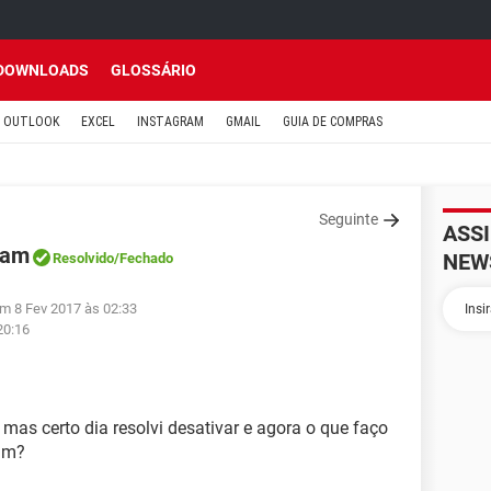
DOWNLOADS
GLOSSÁRIO
OUTLOOK
EXCEL
INSTAGRAM
GMAIL
GUIA DE COMPRAS
Seguinte
ASS
ram
NEW
Resolvido
/Fechado
em 8 Fev 2017 às 02:33
20:16
mas certo dia resolvi desativar e agora o que faço
am?