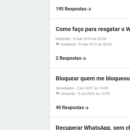
195 Respostas
Como faço para resgatar o 
bobpreta
-
8 mar 2015 às 20:28
bobpreta
-
9 mar 2015 às 08:53
2 Respostas
Bloquear quem me bloqueou
danieljapor
-
2 jun 2021 às 14:40
Amanda
-
9 out 2023 às 14:59
40 Respostas
Recuperar WhatsApp, sem c