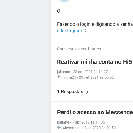
Oi
Fazendo o login e digitando a senha.
o-Instagram
Conversas semelhantes
Reativar minha conta no Hi5
julianne
-
28 set 2021 às 11:37
ninha25
-
29 set 2021 às 05:52
1 Respostas
Perdi o acesso ao Messenge
kailane
-
7 abr 2018 às 11:05
Alessandra
-
8 jul 2020 às 01:50