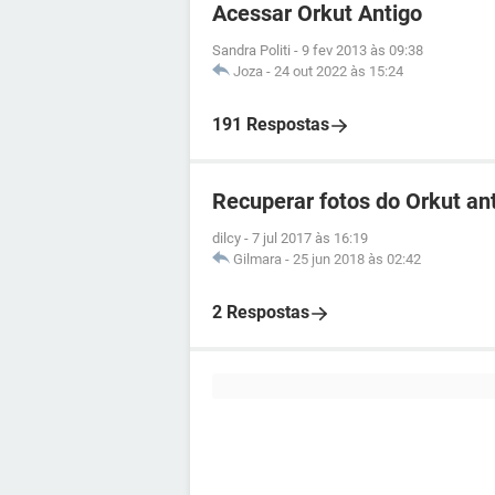
Acessar Orkut Antigo
Sandra Politi
-
9 fev 2013 às 09:38
Joza
-
24 out 2022 às 15:24
191 Respostas
Recuperar fotos do Orkut an
dilcy
-
7 jul 2017 às 16:19
Gilmara
-
25 jun 2018 às 02:42
2 Respostas