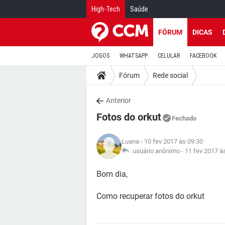
High-Tech
Saúde
FÓRUM
DICAS
JOGOS
WHATSAPP
CELULAR
FACEBOOK
Fórum
Rede social
Anterior
Fotos do orkut
Fechado
Luana
- 10 fev 2017 às 09:30
usuário anônimo -
11 fev 2017 à
Bom dia,
Como recuperar fotos do orkut