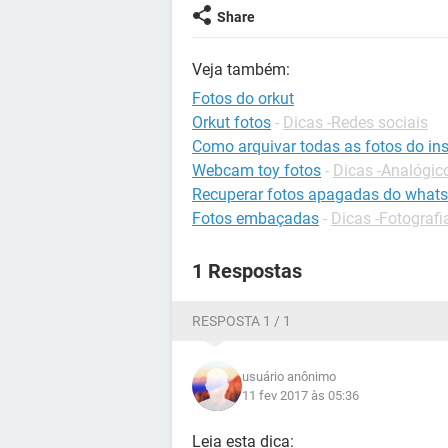
Share
Veja também:
Fotos do orkut
Orkut fotos
-
Dicas -Redes sociais
Como arquivar todas as fotos do in
Webcam toy fotos
-
Dicas -Analógico
Recuperar fotos apagadas do what
Fotos embaçadas
-
Dicas -Fotografi
1 Respostas
RESPOSTA 1 / 1
usuário anônimo
11 fev 2017 às 05:36
Leia esta dica: