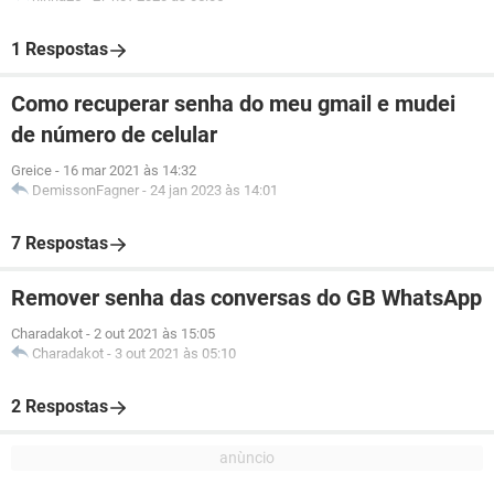
1 Respostas
Como recuperar senha do meu gmail e mudei
de número de celular
Greice
-
16 mar 2021 às 14:32
DemissonFagner
-
24 jan 2023 às 14:01
7 Respostas
Remover senha das conversas do GB WhatsApp
Charadakot
-
2 out 2021 às 15:05
Charadakot
-
3 out 2021 às 05:10
2 Respostas