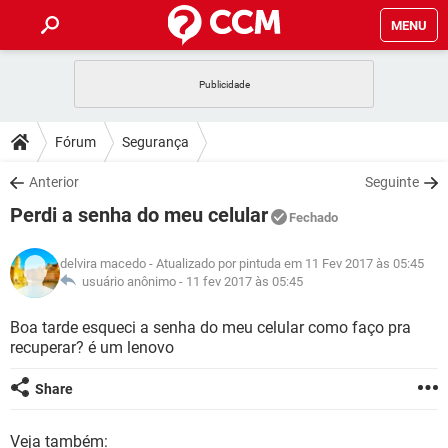
MENU
INÍCIO
JOGOS
WHATSAPP
DICAS
Fórum
Segurança
CELULAR
FACEBOOK
JOGOS
WHATSAPP
DOWNLOADS
Anterior
Seguinte
OUTLOOK
EXCEL
CELULAR
FACEBOOK
Perdi a senha do meu celular
INSTAGRAM
JOGOS
GMAIL
WHATSAPP
Fechado
FÓRUM
OUTLOOK
EXCEL
GUIA DE COMPRAS
CELULAR
FACEBOOK
delvira macedo
- Atualizado por pintuda em 11 Fev 2017 às 05:45
INSTAGRAM
JOGOS
GMAIL
WHATSAPP
GLOSSÁRIO
usuário anônimo -
11 fev 2017 às 05:45
OUTLOOK
EXCEL
GUIA DE COMPRAS
CELULAR
FACEBOOK
INSTAGRAM
JOGOS
GMAIL
WHATSAPP
Boa tarde esqueci a senha do meu celular como faço pra
OUTLOOK
EXCEL
recuperar? é um lenovo
GUIA DE COMPRAS
CELULAR
FACEBOOK
INSTAGRAM
GMAIL
OUTLOOK
EXCEL
Share
GUIA DE COMPRAS
INSTAGRAM
GMAIL
Veja também: