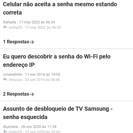
Celular não aceita a senha mesmo estando
correta
Rafaela
-
17 mar 2022 às 00:34
ninha25
-
17 mar 2022 às 06:33
1 Respostas
Eu quero descobrir a senha do Wi-Fi pelo
endereço IP
vivianebrito
-
11 nov 2018 às 19:05
Vinicius
-
24 set 2019 às 08:48
2 Respostas
Assunto de desbloqueio de TV Samsung -
senha esquecida
Atumane
-
26 nov 2020 às 11:38
ninha25
-
27 nov 2020 às 05:05