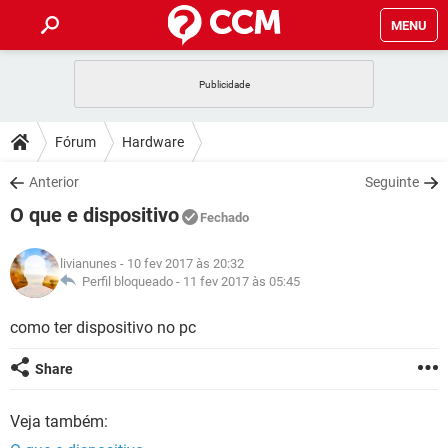
MENU
INÍCIO
JOGOS
WHATSAPP
DICAS
Fórum
Hardware
CELULAR
FACEBOOK
JOGOS
WHATSAPP
DOWNLOADS
Anterior
Seguinte
OUTLOOK
EXCEL
CELULAR
FACEBOOK
O que e dispositivo
INSTAGRAM
JOGOS
GMAIL
WHATSAPP
Fechado
FÓRUM
OUTLOOK
EXCEL
GUIA DE COMPRAS
CELULAR
FACEBOOK
livianunes
- 10 fev 2017 às 20:32
INSTAGRAM
JOGOS
GMAIL
WHATSAPP
GLOSSÁRIO
Perfil bloqueado -
11 fev 2017 às 05:45
OUTLOOK
EXCEL
GUIA DE COMPRAS
CELULAR
FACEBOOK
INSTAGRAM
JOGOS
GMAIL
WHATSAPP
como ter dispositivo no pc
OUTLOOK
EXCEL
GUIA DE COMPRAS
CELULAR
FACEBOOK
Share
INSTAGRAM
GMAIL
OUTLOOK
EXCEL
GUIA DE COMPRAS
Veja também:
INSTAGRAM
GMAIL