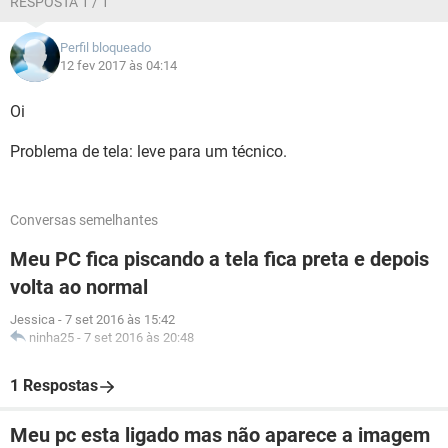
RESPOSTA 1 / 1
Perfil bloqueado
12 fev 2017 às 04:14
Oi
Problema de tela: leve para um técnico.
Conversas semelhantes
Meu PC fica piscando a tela fica preta e depois
volta ao normal
Jessica
-
7 set 2016 às 15:42
ninha25
-
7 set 2016 às 20:48
1 Respostas
Meu pc esta ligado mas não aparece a imagem