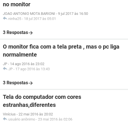
no monitor
JOAO ANTONIO MOTA BARIONI
-
9 jul 2017 às 16:50
ninha25
-
18 jul 2017 às 05:01
3 Respostas
O monitor fica com a tela preta , mas o pc liga
normalmente
JP
-
14 ago 2016 às 23:02
JP
-
17 ago 2016 às 13:43
3 Respostas
Tela do computador com cores
estranhas,diferentes
Vinícius
-
22 mai 2016 às 20:02
usuário anônimo
-
23 mai 2016 às 02:06