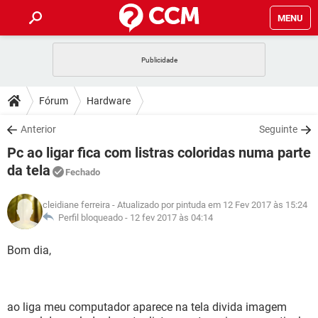
MENU
INÍCIO
JOGOS
WHATSAPP
DICAS
Fórum
Hardware
CELULAR
FACEBOOK
JOGOS
WHATSAPP
DOWNLOADS
Anterior
Seguinte
OUTLOOK
EXCEL
CELULAR
FACEBOOK
Pc ao ligar fica com listras coloridas numa parte
INSTAGRAM
JOGOS
GMAIL
WHATSAPP
FÓRUM
OUTLOOK
EXCEL
da tela
Fechado
GUIA DE COMPRAS
CELULAR
FACEBOOK
INSTAGRAM
JOGOS
GMAIL
WHATSAPP
GLOSSÁRIO
OUTLOOK
EXCEL
cleidiane ferreira
- Atualizado por pintuda em 12 Fev 2017 às 15:24
GUIA DE COMPRAS
CELULAR
FACEBOOK
Perfil bloqueado -
12 fev 2017 às 04:14
INSTAGRAM
JOGOS
GMAIL
WHATSAPP
OUTLOOK
EXCEL
Bom dia,
GUIA DE COMPRAS
CELULAR
FACEBOOK
INSTAGRAM
GMAIL
OUTLOOK
EXCEL
GUIA DE COMPRAS
INSTAGRAM
GMAIL
ao liga meu computador aparece na tela divida imagem