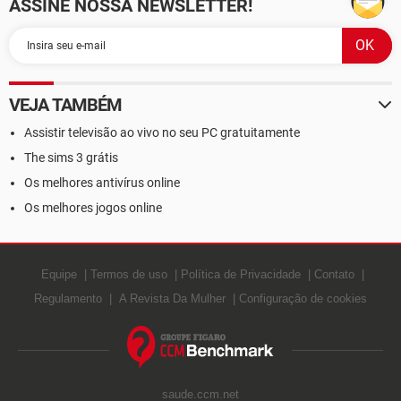
ASSINE NOSSA NEWSLETTER!
VEJA TAMBÉM
Assistir televisão ao vivo no seu PC gratuitamente
The sims 3 grátis
Os melhores antivírus online
Os melhores jogos online
Equipe
Termos de uso
Política de Privacidade
Contato
Regulamento
A Revista Da Mulher
Configuração de cookies
saude.ccm.net