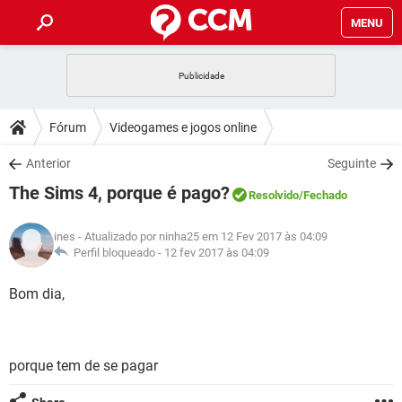
MENU
INÍCIO
JOGOS
WHATSAPP
DICAS
Fórum
Videogames e jogos online
CELULAR
FACEBOOK
JOGOS
WHATSAPP
DOWNLOADS
Anterior
Seguinte
OUTLOOK
EXCEL
CELULAR
FACEBOOK
The Sims 4, porque é pago?
INSTAGRAM
JOGOS
GMAIL
WHATSAPP
Resolvido
/Fechado
FÓRUM
OUTLOOK
EXCEL
GUIA DE COMPRAS
CELULAR
FACEBOOK
ines
- Atualizado por ninha25 em 12 Fev 2017 às 04:09
INSTAGRAM
JOGOS
GMAIL
WHATSAPP
GLOSSÁRIO
Perfil bloqueado -
12 fev 2017 às 04:09
OUTLOOK
EXCEL
GUIA DE COMPRAS
CELULAR
FACEBOOK
INSTAGRAM
JOGOS
GMAIL
WHATSAPP
Bom dia,
OUTLOOK
EXCEL
GUIA DE COMPRAS
CELULAR
FACEBOOK
INSTAGRAM
GMAIL
OUTLOOK
EXCEL
GUIA DE COMPRAS
porque tem de se pagar
INSTAGRAM
GMAIL