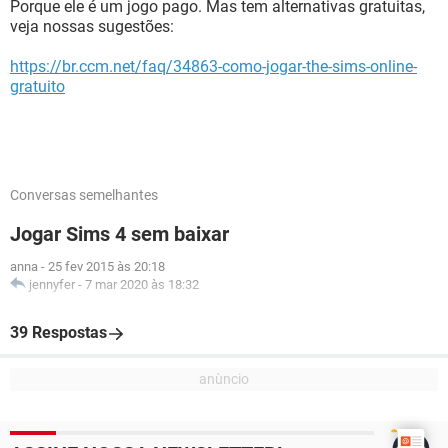
Porque ele é um jogo pago. Mas tem alternativas gratuitas,
veja nossas sugestões:
https://br.ccm.net/faq/34863-como-jogar-the-sims-online-
gratuito
Conversas semelhantes
Jogar Sims 4 sem baixar
anna
-
25 fev 2015 às 20:18
jennyfer
-
7 mar 2020 às 18:32
39 Respostas