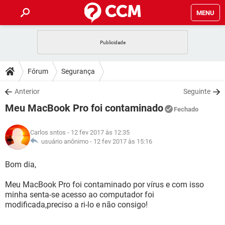
MENU
INÍCIO
JOGOS
WHATSAPP
DICAS
Fórum
Segurança
CELULAR
FACEBOOK
JOGOS
WHATSAPP
DOWNLOADS
Anterior
Seguinte
OUTLOOK
EXCEL
CELULAR
FACEBOOK
Meu MacBook Pro foi contaminado
INSTAGRAM
JOGOS
GMAIL
WHATSAPP
Fechado
FÓRUM
OUTLOOK
EXCEL
GUIA DE COMPRAS
CELULAR
FACEBOOK
Carlos sntos
- 12 fev 2017 às 12:35
INSTAGRAM
JOGOS
GMAIL
WHATSAPP
GLOSSÁRIO
usuário anônimo -
12 fev 2017 às 15:16
OUTLOOK
EXCEL
GUIA DE COMPRAS
CELULAR
FACEBOOK
INSTAGRAM
JOGOS
GMAIL
WHATSAPP
Bom dia,
OUTLOOK
EXCEL
GUIA DE COMPRAS
CELULAR
FACEBOOK
Meu MacBook Pro foi contaminado por vírus e com isso
INSTAGRAM
GMAIL
minha senta-se acesso ao computador foi
OUTLOOK
EXCEL
GUIA DE COMPRAS
modificada,preciso a ri-lo e não consigo!
INSTAGRAM
GMAIL