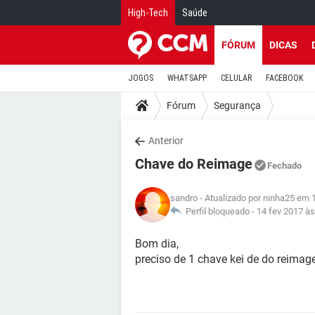
High-Tech
Saúde
FÓRUM
DICAS
JOGOS
WHATSAPP
CELULAR
FACEBOOK
Fórum
Segurança
Anterior
Chave do Reimage
Fechado
sandro
- Atualizado por ninha25 em 
Perfil bloqueado -
14 fev 2017 às
Bom dia,
preciso de 1 chave kei de do reimage