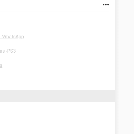
 -WhatsApp
as -PS3
a