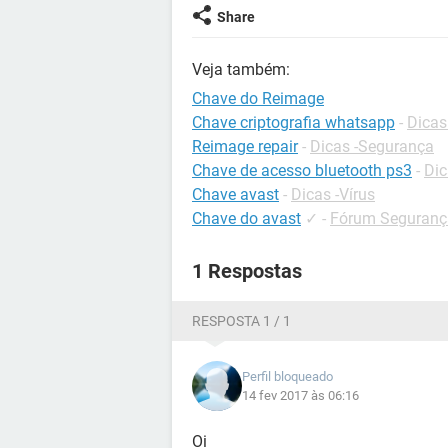
Share
Veja também:
Chave do Reimage
Chave criptografia whatsapp
-
Dicas
Reimage repair
-
Dicas -Segurança
Chave de acesso bluetooth ps3
-
Dic
Chave avast
-
Dicas -Vírus
Chave do avast
✓
-
Fórum Seguranç
1 Respostas
RESPOSTA 1 / 1
Perfil bloqueado
14 fev 2017 às 06:16
Oi