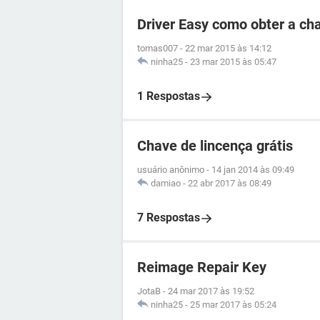
Driver Easy como obter a ch
tomas007
-
22 mar 2015 às 14:12
ninha25
-
23 mar 2015 às 05:47
1 Respostas
Chave de lincença grátis
usuário anônimo
-
14 jan 2014 às 09:49
damiao
-
22 abr 2017 às 08:49
7 Respostas
Reimage Repair Key
JotaB
-
24 mar 2017 às 19:52
ninha25
-
25 mar 2017 às 05:24