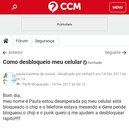
MENU
INÍCIO
JOGOS
WHATSAPP
DICAS
Fórum
Segurança
CELULAR
FACEBOOK
JOGOS
WHATSAPP
DOWNLOADS
Anterior
Seguinte
OUTLOOK
EXCEL
CELULAR
FACEBOOK
Como desbloqueio meu celular
INSTAGRAM
JOGOS
GMAIL
WHATSAPP
Fechado
FÓRUM
OUTLOOK
EXCEL
GUIA DE COMPRAS
CELULAR
FACEBOOK
paula kaonma de sousa
- Atualizado por ninha25 em 14 Fev 2017 às
INSTAGRAM
JOGOS
GMAIL
WHATSAPP
06:14
GLOSSÁRIO
OUTLOOK
EXCEL
Perfil bloqueado -
14 fev 2017 às 06:13
GUIA DE COMPRAS
CELULAR
FACEBOOK
INSTAGRAM
JOGOS
GMAIL
WHATSAPP
Bom dia,
OUTLOOK
EXCEL
meu nome é Paula estou desesperada pq meu celular está
GUIA DE COMPRAS
CELULAR
FACEBOOK
bloqueado o chip e o telefone estava mexendo e derre pende
INSTAGRAM
GMAIL
OUTLOOK
EXCEL
bloqueou o chip e o punk quero q me ajudem a desbloquear
GUIA DE COMPRAS
rapito!!!!!
INSTAGRAM
GMAIL