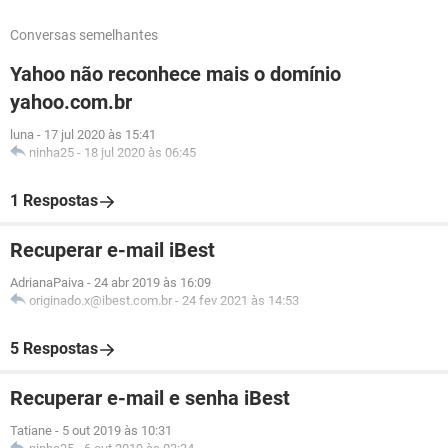
Conversas semelhantes
Yahoo não reconhece mais o domínio
yahoo.com.br
luna
-
17 jul 2020 às 15:41
ninha25
-
18 jul 2020 às 06:45
1 Respostas
Recuperar e-mail iBest
AdrianaPaiva
-
24 abr 2019 às 16:09
originado.x@ibest.com.br
-
24 fev 2021 às 14:53
5 Respostas
Recuperar e-mail e senha iBest
Tatiane
-
5 out 2019 às 10:31