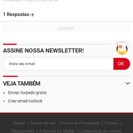
ninha25
-
6 out 2019 às 03:34
1 Respostas
ASSINE NOSSA NEWSLETTER!
VEJA TAMBÉM
Enviar torpedo gratis
Criar email outlook
Equipe
Termos de uso
Política de Privacidade
Contato
Regulamento
A Revista Da Mulher
Configuração de cookies