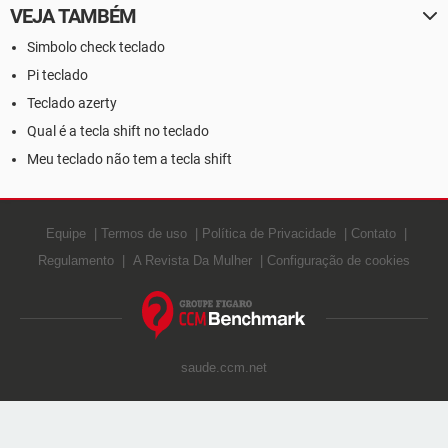
VEJA TAMBÉM
Simbolo check teclado
Pi teclado
Teclado azerty
Qual é a tecla shift no teclado
Meu teclado não tem a tecla shift
Equipe
Termos de uso
Política de Privacidade
Contato
Regulamento
A Revista Da Mulher
Configuração de cookies
saude.ccm.net