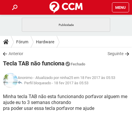
MENU
INÍCIO
JOGOS
WHATSAPP
DICAS
Fórum
Hardware
CELULAR
FACEBOOK
JOGOS
WHATSAPP
DOWNLOADS
Anterior
Seguinte
OUTLOOK
EXCEL
CELULAR
FACEBOOK
Tecla TAB não funciona
INSTAGRAM
JOGOS
GMAIL
WHATSAPP
Fechado
FÓRUM
OUTLOOK
EXCEL
GUIA DE COMPRAS
CELULAR
FACEBOOK
Anonimo
- Atualizado por ninha25 em 18 Fev 2017 às 05:53
INSTAGRAM
JOGOS
GMAIL
WHATSAPP
GLOSSÁRIO
Perfil bloqueado -
18 fev 2017 às 05:53
OUTLOOK
EXCEL
GUIA DE COMPRAS
CELULAR
FACEBOOK
INSTAGRAM
JOGOS
GMAIL
WHATSAPP
Minha tecla TAB não esta funcionando porfavor alguem me
OUTLOOK
EXCEL
ajude eu to 3 semanas chorando
GUIA DE COMPRAS
CELULAR
FACEBOOK
pra poder usar essa tecla porfavor me ajude
INSTAGRAM
GMAIL
OUTLOOK
EXCEL
GUIA DE COMPRAS
INSTAGRAM
GMAIL