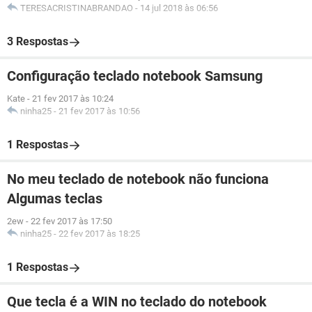
TERESACRISTINABRANDAO
-
14 jul 2018 às 06:56
3 Respostas
Configuração teclado notebook Samsung
Kate
-
21 fev 2017 às 10:24
ninha25
-
21 fev 2017 às 10:56
1 Respostas
No meu teclado de notebook não funciona
Algumas teclas
2ew
-
22 fev 2017 às 17:50
ninha25
-
22 fev 2017 às 18:25
1 Respostas
Que tecla é a WIN no teclado do notebook