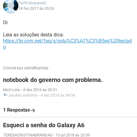
Perfil bloqueado
18 fev 2017 às 05:53
Oi
Leia as soluções desta dica:
https://br.ccm.net/faq/s/solu%C3%A7%C3%B5es%20teclad
o
Conversas semelhantes
notebook do governo com problema.
Mich Line
-
4 dez 2016 às 00:51
usuário anônimo
-
4 dez 2016 às 04:34
1 Respostas
Esqueci a senha do Galaxy A6
TERESACRISTINABRANDAO
-
13 jul 2018 às 23:39