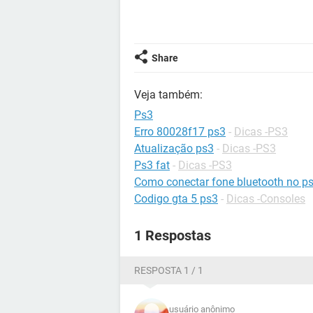
Share
Veja também:
Ps3
Erro 80028f17 ps3
-
Dicas -PS3
Atualização ps3
-
Dicas -PS3
Ps3 fat
-
Dicas -PS3
Como conectar fone bluetooth no p
Codigo gta 5 ps3
-
Dicas -Consoles
1 Respostas
RESPOSTA 1 / 1
usuário anônimo