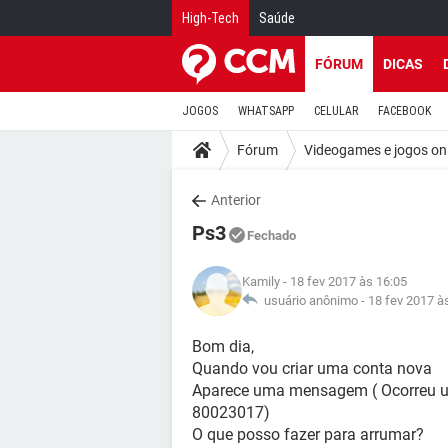
High-Tech
Saúde
FÓRUM
DICAS
JOGOS
WHATSAPP
CELULAR
FACEBOOK
Fórum
Videogames e jogos on
Anterior
Ps3
Fechado
Kamily
- 18 fev 2017 às 16:05
usuário anônimo -
18 fev 2017 à
Bom dia,
Quando vou criar uma conta nova
Aparece uma mensagem ( Ocorreu u
80023017)
O que posso fazer para arrumar?