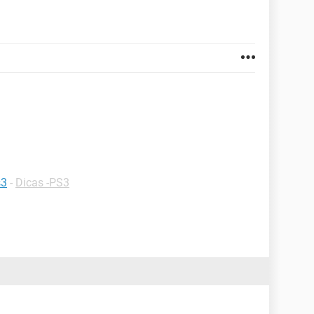
s3
-
Dicas -PS3