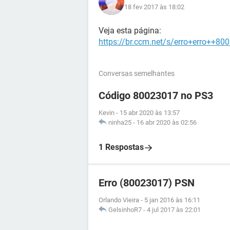
18 fev 2017 às 18:02
Veja esta página:
https://br.ccm.net/s/erro+erro++80
Conversas semelhantes
Código 80023017 no PS3
Kevin
-
15 abr 2020 às 13:57
ninha25
-
16 abr 2020 às 02:56
1 Respostas
Erro (80023017) PSN
Orlando Vieira
-
5 jan 2016 às 16:11
GelsinhoR7
-
4 jul 2017 às 22:01