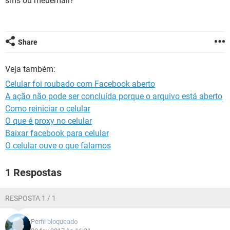
sms ou meuemail?
GUIA DE COMPRAS
Share
Veja também:
Celular foi roubado com Facebook aberto
A ação não pode ser concluída porque o arquivo está aberto
Como reiniciar o celular
O que é proxy no celular
Baixar facebook para celular
O celular ouve o que falamos
1 Respostas
RESPOSTA 1 / 1
Perfil bloqueado