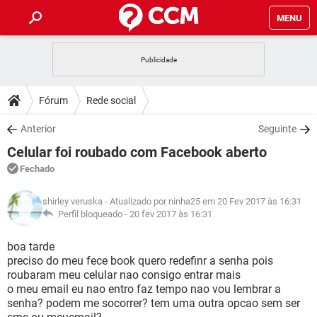
MENU
INÍCIO
JOGOS
WHATSAPP
DICAS
Fórum
Rede social
CELULAR
FACEBOOK
JOGOS
WHATSAPP
DOWNLOADS
Anterior
Seguinte
OUTLOOK
EXCEL
CELULAR
FACEBOOK
Celular foi roubado com Facebook aberto
INSTAGRAM
JOGOS
GMAIL
WHATSAPP
FÓRUM
OUTLOOK
EXCEL
Fechado
GUIA DE COMPRAS
CELULAR
FACEBOOK
INSTAGRAM
JOGOS
GMAIL
WHATSAPP
GLOSSÁRIO
OUTLOOK
shirley veruska
- Atualizado por ninha25 em 20 Fev 2017 às 16:31
EXCEL
GUIA DE COMPRAS
CELULAR
FACEBOOK
Perfil bloqueado -
20 fev 2017 às 16:31
INSTAGRAM
JOGOS
GMAIL
WHATSAPP
OUTLOOK
EXCEL
boa tarde
GUIA DE COMPRAS
CELULAR
FACEBOOK
preciso do meu fece book quero redefinr a senha pois
INSTAGRAM
GMAIL
roubaram meu celular nao consigo entrar mais
OUTLOOK
EXCEL
GUIA DE COMPRAS
o meu email eu nao entro faz tempo nao vou lembrar a
INSTAGRAM
GMAIL
senha? podem me socorrer? tem uma outra opcao sem ser