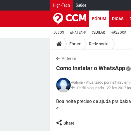
High-Tech
Saúde
FÓRUM
DICAS
JOGOS
WHATSAPP
CELULAR
FACEBOOK
Fórum
Rede social
Anterior
Como instalar o WhatsApp
Adilson
- Atualizado por ninha25 em 
Perfil bloqueado -
27 fev 2017 às
Boa noite preciso de ajuda prs baixa
>
Share