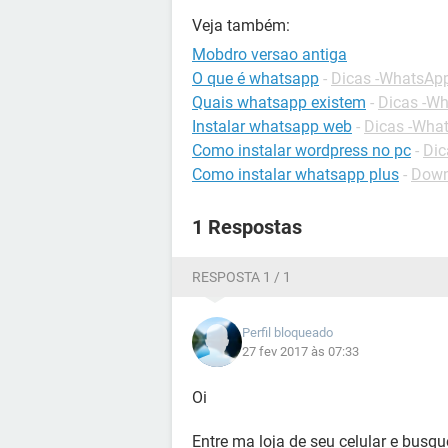
Veja também:
Mobdro versao antiga
O que é whatsapp
-
Dicas -WhatsAp
Quais whatsapp existem
-
Dicas -W
Instalar whatsapp web
-
Dicas -Wha
Como instalar wordpress no pc
-
Dic
Como instalar whatsapp plus
-
Down
1 Respostas
RESPOSTA 1 / 1
Perfil bloqueado
27 fev 2017 às 07:33
Oi
Entre ma loja de seu celular e busq