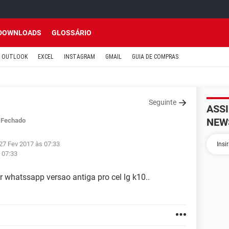
DOWNLOADS
GLOSSÁRIO
OUTLOOK
EXCEL
INSTAGRAM
GMAIL
GUIA DE COMPRAS
Seguinte
ASS
NEW
Fechado
27 Fev 2017 às 07:33
 07:33
r whatssapp versao antiga pro cel lg k10..