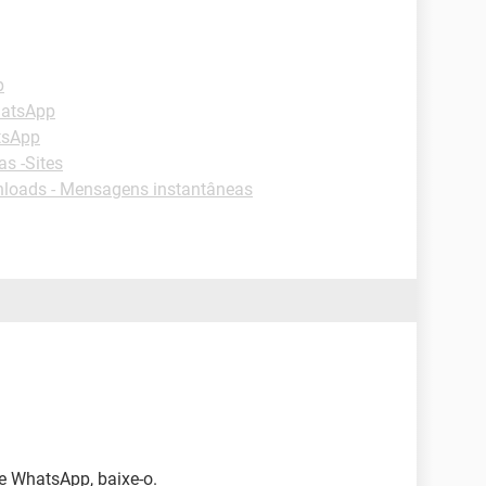
p
hatsApp
tsApp
as -Sites
loads - Mensagens instantâneas
ue WhatsApp, baixe-o.