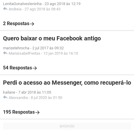
LenitaGonalvesleninha
-
23 ago 2018 às 12:19
Andreia
-
27 ago 2018 às 08:43
2 Respostas
Quero baixar o meu Facebook antigo
marizetehrocha
-
2 jul 2017 às 09:32
MariaIsabelFreitas
-
12 jan 2019 às 16:10
54 Respostas
Perdi o acesso ao Messenger, como recuperá-lo
kailane
-
7 abr 2018 às 11:05
Alessandra
-
8 jul 2020 às 01:50
195 Respostas