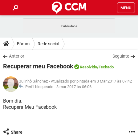
MENU
INÍCIO
JOGOS
WHATSAPP
DICAS
Fórum
Rede social
CELULAR
FACEBOOK
JOGOS
WHATSAPP
DOWNLOADS
Anterior
Seguinte
OUTLOOK
EXCEL
CELULAR
FACEBOOK
Recuperar meu Facebook
INSTAGRAM
JOGOS
GMAIL
WHATSAPP
Resolvido
/Fechado
FÓRUM
OUTLOOK
EXCEL
GUIA DE COMPRAS
CELULAR
FACEBOOK
Guiinhô Sánchez
- Atualizado por pintuda em 3 Mar 2017 às 07:42
INSTAGRAM
JOGOS
GMAIL
WHATSAPP
GLOSSÁRIO
Perfil bloqueado -
3 mar 2017 às 06:06
OUTLOOK
EXCEL
GUIA DE COMPRAS
CELULAR
FACEBOOK
INSTAGRAM
JOGOS
GMAIL
WHATSAPP
Bom dia,
OUTLOOK
EXCEL
Recupera Meu Facebook
GUIA DE COMPRAS
CELULAR
FACEBOOK
INSTAGRAM
GMAIL
OUTLOOK
EXCEL
GUIA DE COMPRAS
INSTAGRAM
GMAIL
Share