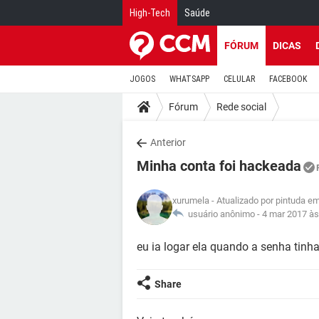
High-Tech
Saúde
FÓRUM
DICAS
JOGOS
WHATSAPP
CELULAR
FACEBOOK
Fórum
Rede social
Anterior
Minha conta foi hackeada
xurumela
- Atualizado por pintuda e
usuário anônimo -
4 mar 2017 às
eu ia logar ela quando a senha tinh
Share