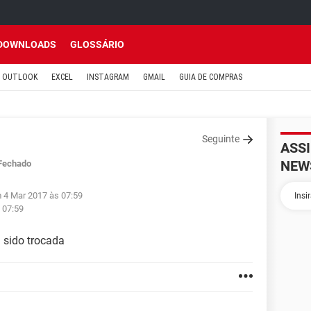
DOWNLOADS
GLOSSÁRIO
OUTLOOK
EXCEL
INSTAGRAM
GMAIL
GUIA DE COMPRAS
Seguinte
ASS
NEW
Fechado
m 4 Mar 2017 às 07:59
 07:59
a sido trocada