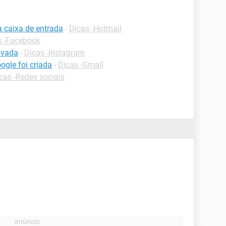
a caixa de entrada
-
Dicas -Hotmail
s -Facebook
ivada
-
Dicas -Instagram
gle foi criada
-
Dicas -Gmail
cas -Redes sociais