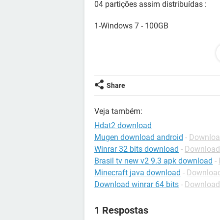
04 partições assim distribuídas :
1-Windows 7 - 100GB
2-Backup - 100GB
3-Arquivos Diversos - 300GB
Share
4-Torrents/Filmes - 500GB
Veja também:
Hdat2 download
A Bios consegue "Enxergar" o HD, 
Mugen download android
-
Download
Winrar 32 bits download
-
Download
Se inicializo o PC com um Pendriv
Brasil tv new v2 9.3 apk download
-
enxergar o HD.
Minecraft java download
-
Download
Download winrar 64 bits
-
Download
1 Respostas
Por isso eu resolvi rodar o HDAT2 e