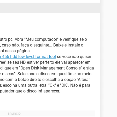
feituosos.
 (67 GB), mas começou a apresentar a mensagem
rocedimento.
apé:
ro pc. Abra "Meu computador" e verifique se o
um, please..."
", caso não, faça o seguinte... Baixe e instale o
ol nessa página
ivo desta mensagem e se tem como eu prosseguir
-456-hdd-low-level-format-tool
se você não quiser
ree" se seu HD estiver perfeito ele vai aparecer em
a clique em "Open Disk Management Console" e siga
to? Gatei 48 Horas rodando o aplicativo e só
 de discos". Selecione o disco em questão e no meio
.
mo com o botão direito e escolha a opção "Alterar
ar, escolha uma outra letra, "Ok" e "OK". Não é para
utador que o disco irá aparecer.