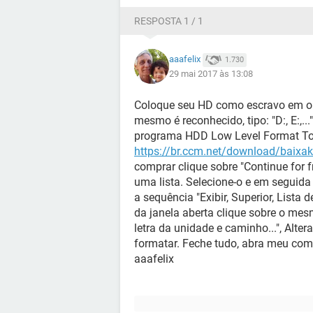
tenho, para tentar corrigir setores de
RESPOSTA 1 / 1
Após 48 horas rodando atingiu 6%.
de erro abaixo, então eu abortei o p
aaafelix
1.730
29 mai 2017 às 13:08
Mensagem azul que aparece no rod
Coloque seu HD como escravo em out
"Medium not present, insert the medi
mesmo é reconhecido, tipo: "D:, E:,...
programa HDD Low Level Format To
-Alguém saberia me informar o mot
https://br.ccm.net/download/baixaki
com a análise do meu HD?
comprar clique sobre "Continue for f
uma lista. Selecione-o e em seguid
-Outra dúvida: Este tempo está corre
a sequência "Exibir, Superior, Lista
atingiu 6,7% de 1TB (ou seja: 67GB)
da janela aberta clique sobre o mes
letra da unidade e caminho...", Alter
formatar. Feche tudo, abra meu comp
aaafelix