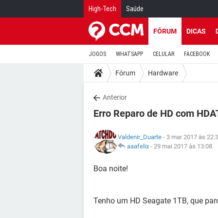
High-Tech
Saúde
FÓRUM
DICAS
JOGOS
WHATSAPP
CELULAR
FACEBOOK
Fórum
Hardware
Anterior
Erro Reparo de HD com HDA
Valdenir_Duarte
- 3 mar 2017 às 22:
aaafelix
-
29 mai 2017 às 13:08
Boa noite!
Tenho um HD Seagate 1TB, que parou