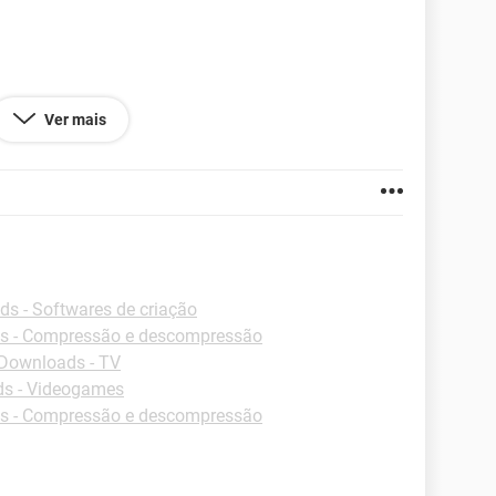
Ver mais
mas o Windows não.
s - Softwares de criação
s - Compressão e descompressão
e de BOOT pelo "HIRENS", também não consigo
Downloads - TV
s - Videogames
s - Compressão e descompressão
xistente no pendrive de Boot (HIRENS 15.1) que eu