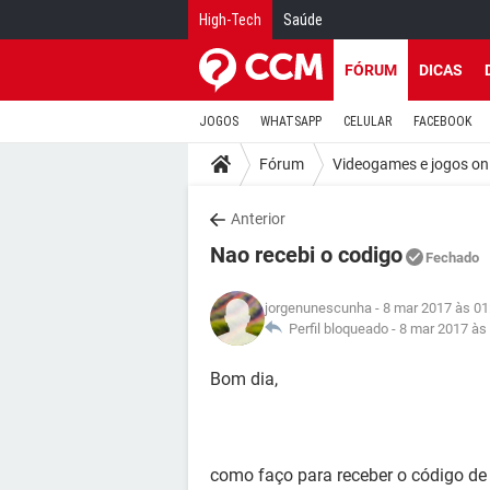
High-Tech
Saúde
FÓRUM
DICAS
JOGOS
WHATSAPP
CELULAR
FACEBOOK
Fórum
Videogames e jogos on
Anterior
Nao recebi o codigo
Fechado
jorgenunescunha
- 8 mar 2017 às 01
Perfil bloqueado -
8 mar 2017 às
Bom dia,
como faço para receber o código de