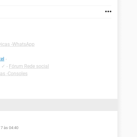
Dicas -WhatsApp
el
-
✓
-
Fórum Rede social
as -Consoles
17 às 04:40