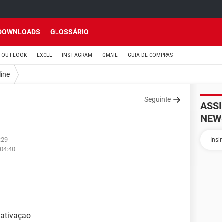
DOWNLOADS
GLOSSÁRIO
OUTLOOK
EXCEL
INSTAGRAM
GMAIL
GUIA DE COMPRAS
line
Seguinte
ASS
NEW
:29
 04:40
 ativaçao