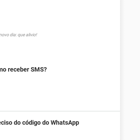
vo dia: que alivio!
omo receber SMS?
reciso do código do WhatsApp