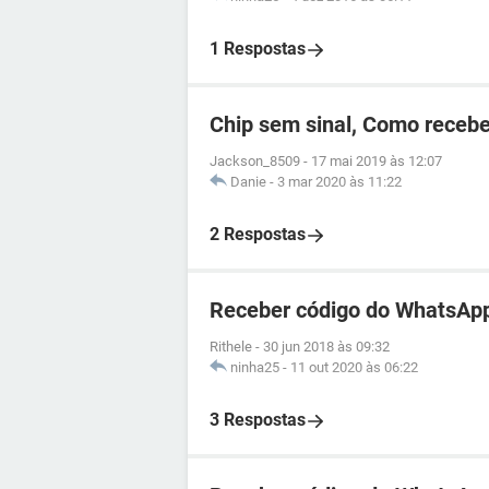
1 Respostas
Chip sem sinal, Como recebe
Jackson_8509
-
17 mai 2019 às 12:07
Danie
-
3 mar 2020 às 11:22
2 Respostas
Receber código do WhatsApp
Rithele
-
30 jun 2018 às 09:32
ninha25
-
11 out 2020 às 06:22
3 Respostas