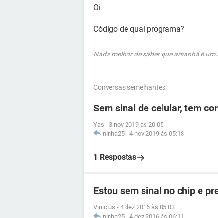
Oi
Código de qual programa?
Nada melhor de saber que amanhã é um no
Conversas semelhantes
Sem sinal de celular, tem c
Yas
-
3 nov 2019 às 20:05
ninha25
-
4 nov 2019 às 05:18
1 Respostas
Estou sem sinal no chip e p
Vinicius
-
4 dez 2016 às 05:03
ninha25
-
4 dez 2016 às 06:11