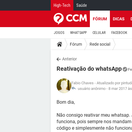
High-Tech
Saúde
FÓRUM
DICAS
JOGOS
WHATSAPP
CELULAR
FACEBOOK
Fórum
Rede social
Anterior
Reativação do whatsApp
Fe
Fabio Chaves
- Atualizado por pintu
usuário anônimo -
8 mar 2017 às
Bom dia,
Não consigo reativar meu whatsap. J
funciona, pois sempre nos mandam 
código e simplesmente não funciona