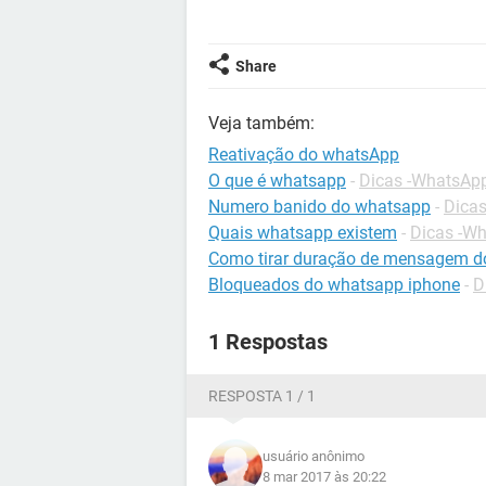
Share
Veja também:
Reativação do whatsApp
O que é whatsapp
-
Dicas -WhatsAp
Numero banido do whatsapp
-
Dica
Quais whatsapp existem
-
Dicas -W
Como tirar duração de mensagem d
Bloqueados do whatsapp iphone
-
D
1 Respostas
RESPOSTA 1 / 1
usuário anônimo
8 mar 2017 às 20:22