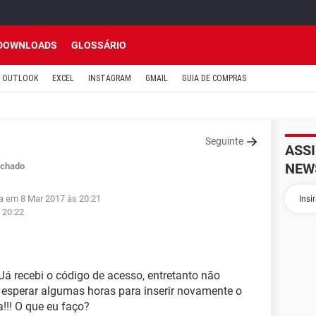
DOWNLOADS
GLOSSÁRIO
OUTLOOK
EXCEL
INSTAGRAM
GMAIL
GUIA DE COMPRAS
Seguinte
ASS
NEW
chado
da em 8 Mar 2017 às 20:21
 20:22
á recebi o código de acesso, entretanto não
esperar algumas horas para inserir novamente o
!!! O que eu faço?