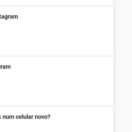
stagram
gram
 num celular novo?