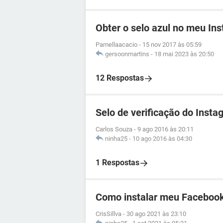
Obter o selo azul no meu In
Pamellaacacio
-
15 nov 2017 às 05:59
gersoonmartins
-
18 mai 2023 às 20:50
12 Respostas
Selo de verificação do Insta
Carlos Souza
-
9 ago 2016 às 20:11
ninha25
-
10 ago 2016 às 04:30
1 Respostas
Como instalar meu Facebook
CrisSillva
-
30 ago 2021 às 23:10