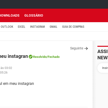
DOWNLOADS
GLOSSÁRIO
OUTLOOK
EXCEL
INSTAGRAM
GMAIL
GUIA DE COMPRAS
Seguinte
ASS
meu instagran
NEW
Resolvido
/Fechado
 às 03:02
 05:26
zul em meu instagran