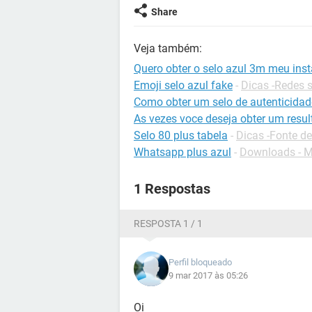
Share
Veja também:
Quero obter o selo azul 3m meu ins
Emoji selo azul fake
-
Dicas -Redes s
Como obter um selo de autenticidad
As vezes voce deseja obter um resu
Selo 80 plus tabela
-
Dicas -Fonte d
Whatsapp plus azul
-
Downloads - M
1 Respostas
RESPOSTA 1 / 1
Perfil bloqueado
9 mar 2017 às 05:26
Oi