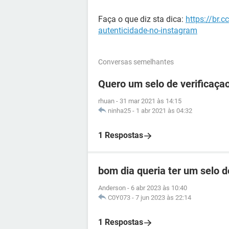
Faça o que diz sta dica:
https://br.
autenticidade-no-instagram
Conversas semelhantes
Quero um selo de verificaça
rhuan
-
31 mar 2021 às 14:15
ninha25
-
1 abr 2021 às 04:32
1 Respostas
bom dia queria ter um selo 
Anderson
-
6 abr 2023 às 10:40
C0Y073
-
7 jun 2023 às 22:14
1 Respostas