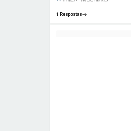
ninha25
-
1 set 2021 às 05:31
1 Respostas