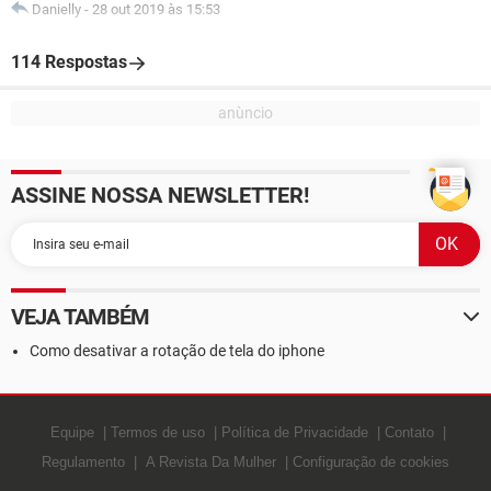
Danielly
-
28 out 2019 às 15:53
114 Respostas
ASSINE NOSSA NEWSLETTER!
VEJA TAMBÉM
Como desativar a rotação de tela do iphone
Equipe
Termos de uso
Política de Privacidade
Contato
Regulamento
A Revista Da Mulher
Configuração de cookies