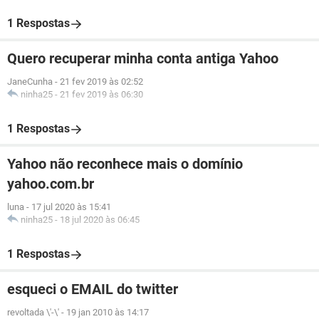
1 Respostas
Quero recuperar minha conta antiga Yahoo
JaneCunha
-
21 fev 2019 às 02:52
ninha25
-
21 fev 2019 às 06:30
1 Respostas
Yahoo não reconhece mais o domínio
yahoo.com.br
luna
-
17 jul 2020 às 15:41
ninha25
-
18 jul 2020 às 06:45
1 Respostas
esqueci o EMAIL do twitter
revoltada \'-\'
-
19 jan 2010 às 14:17