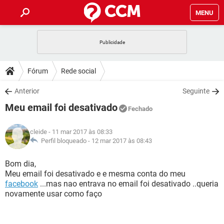
MENU
INÍCIO
JOGOS
WHATSAPP
DICAS
Fórum
Rede social
CELULAR
FACEBOOK
JOGOS
WHATSAPP
DOWNLOADS
Anterior
Seguinte
OUTLOOK
EXCEL
CELULAR
FACEBOOK
Meu email foi desativado
INSTAGRAM
JOGOS
GMAIL
WHATSAPP
Fechado
FÓRUM
OUTLOOK
EXCEL
GUIA DE COMPRAS
CELULAR
FACEBOOK
cleide
- 11 mar 2017 às 08:33
INSTAGRAM
JOGOS
GMAIL
WHATSAPP
GLOSSÁRIO
Perfil bloqueado -
12 mar 2017 às 08:43
OUTLOOK
EXCEL
GUIA DE COMPRAS
CELULAR
FACEBOOK
INSTAGRAM
JOGOS
GMAIL
WHATSAPP
Bom dia,
OUTLOOK
EXCEL
Meu email foi desativado e e mesma conta do meu
GUIA DE COMPRAS
CELULAR
FACEBOOK
facebook
...mas nao entrava no email foi desativado ..queria
INSTAGRAM
GMAIL
novamente usar como faço
OUTLOOK
EXCEL
GUIA DE COMPRAS
INSTAGRAM
GMAIL