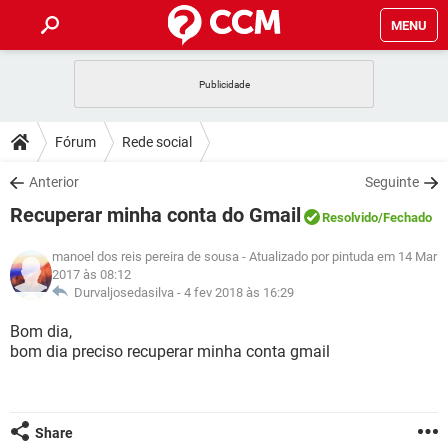
MENU
INÍCIO
JOGOS
WHATSAPP
DICAS
Fórum
Rede social
CELULAR
FACEBOOK
JOGOS
WHATSAPP
DOWNLOADS
Anterior
Seguinte
OUTLOOK
EXCEL
CELULAR
FACEBOOK
Recuperar minha conta do Gmail
INSTAGRAM
JOGOS
GMAIL
WHATSAPP
Resolvido
/Fechado
FÓRUM
OUTLOOK
EXCEL
GUIA DE COMPRAS
CELULAR
FACEBOOK
manoel dos reis pereira de sousa
- Atualizado por pintuda em 14 Mar
INSTAGRAM
JOGOS
GMAIL
WHATSAPP
2017 às 08:12
GLOSSÁRIO
OUTLOOK
EXCEL
Durvaljosedasilva -
4 fev 2018 às 16:29
GUIA DE COMPRAS
CELULAR
FACEBOOK
INSTAGRAM
JOGOS
GMAIL
WHATSAPP
Bom dia,
OUTLOOK
EXCEL
bom dia preciso recuperar minha conta gmail
GUIA DE COMPRAS
CELULAR
FACEBOOK
INSTAGRAM
GMAIL
OUTLOOK
EXCEL
GUIA DE COMPRAS
INSTAGRAM
GMAIL
Share