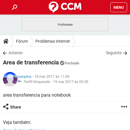
MENU
INÍCIO
JOGOS
WHATSAPP
DICAS
Fórum
Problemas Internet
CELULAR
FACEBOOK
JOGOS
WHATSAPP
DOWNLOADS
Anterior
Seguinte
OUTLOOK
EXCEL
CELULAR
FACEBOOK
Area de transferencia
INSTAGRAM
JOGOS
GMAIL
WHATSAPP
Fechado
FÓRUM
OUTLOOK
EXCEL
GUIA DE COMPRAS
CELULAR
FACEBOOK
joaopina
- 18 mar 2017 às 11:08
INSTAGRAM
JOGOS
GMAIL
WHATSAPP
GLOSSÁRIO
Perfil bloqueado -
19 mar 2017 às 05:28
OUTLOOK
EXCEL
GUIA DE COMPRAS
CELULAR
FACEBOOK
INSTAGRAM
JOGOS
GMAIL
WHATSAPP
area transferencia para notebook
OUTLOOK
EXCEL
GUIA DE COMPRAS
CELULAR
FACEBOOK
Share
INSTAGRAM
GMAIL
OUTLOOK
EXCEL
GUIA DE COMPRAS
Veja também:
INSTAGRAM
GMAIL