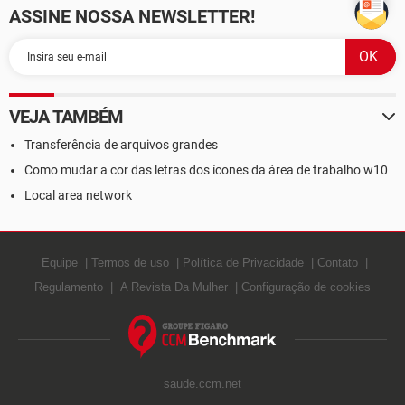
ASSINE NOSSA NEWSLETTER!
VEJA TAMBÉM
Transferência de arquivos grandes
Como mudar a cor das letras dos ícones da área de trabalho w10
Local area network
Equipe
Termos de uso
Política de Privacidade
Contato
Regulamento
A Revista Da Mulher
Configuração de cookies
saude.ccm.net