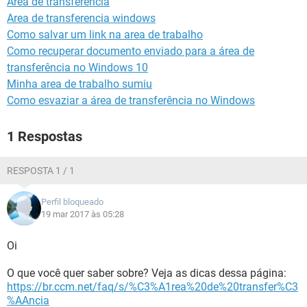
Area de transferencia
GUIA DE COMPRAS
Area de transferencia windows
Como salvar um link na area de trabalho
Como recuperar documento enviado para a área de
transferência no Windows 10
Minha area de trabalho sumiu
Como esvaziar a área de transferência no Windows
1 Respostas
RESPOSTA 1 / 1
Perfil bloqueado
19 mar 2017 às 05:28
Oi
O que você quer saber sobre? Veja as dicas dessa página:
https://br.ccm.net/faq/s/%C3%A1rea%20de%20transfer%C3
%AAncia