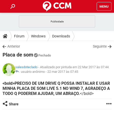
MENU
INÍCIO
JOGOS
WHATSAPP
DICAS
Fórum
Windows
Downloads
CELULAR
FACEBOOK
JOGOS
WHATSAPP
DOWNLOADS
Anterior
Seguinte
OUTLOOK
EXCEL
CELULAR
FACEBOOK
Placa de som
INSTAGRAM
JOGOS
GMAIL
WHATSAPP
Fechado
FÓRUM
OUTLOOK
EXCEL
GUIA DE COMPRAS
CELULAR
FACEBOOK
salesdoteclado
- Atualizado por pintuda em 22 Mar 2017 às 07:44
INSTAGRAM
JOGOS
GMAIL
WHATSAPP
GLOSSÁRIO
usuário anônimo -
22 mar 2017 às 07:45
OUTLOOK
EXCEL
GUIA DE COMPRAS
CELULAR
FACEBOOK
INSTAGRAM
JOGOS
GMAIL
WHATSAPP
<bold>PRECISO DE UM DRIVE Q POSSA INSTALAR E USAR
OUTLOOK
EXCEL
MINHA PLACA DE SOM LIVE 5.1 NO WIND 7, AGRADEÇO A
GUIA DE COMPRAS
CELULAR
FACEBOOK
TODO Q PODEREM AJUDAR, UM ABRAÇO.
</bold>
INSTAGRAM
GMAIL
OUTLOOK
EXCEL
GUIA DE COMPRAS
Share
INSTAGRAM
GMAIL