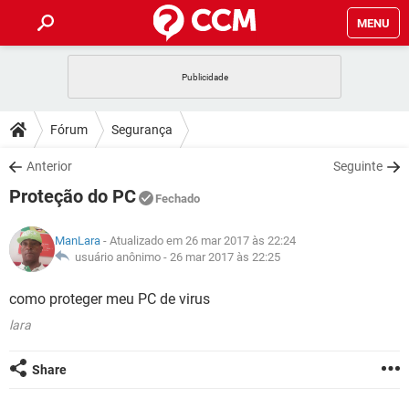
MENU
INÍCIO
JOGOS
WHATSAPP
DICAS
Fórum
Segurança
CELULAR
FACEBOOK
JOGOS
WHATSAPP
DOWNLOADS
Anterior
Seguinte
OUTLOOK
EXCEL
CELULAR
FACEBOOK
Proteção do PC
INSTAGRAM
JOGOS
GMAIL
WHATSAPP
Fechado
FÓRUM
OUTLOOK
EXCEL
GUIA DE COMPRAS
CELULAR
FACEBOOK
ManLara
- Atualizado em 26 mar 2017 às 22:24
INSTAGRAM
JOGOS
GMAIL
WHATSAPP
GLOSSÁRIO
usuário anônimo -
26 mar 2017 às 22:25
OUTLOOK
EXCEL
GUIA DE COMPRAS
CELULAR
FACEBOOK
INSTAGRAM
JOGOS
GMAIL
WHATSAPP
como proteger meu PC de virus
OUTLOOK
EXCEL
GUIA DE COMPRAS
CELULAR
FACEBOOK
lara
INSTAGRAM
GMAIL
OUTLOOK
EXCEL
GUIA DE COMPRAS
Share
INSTAGRAM
GMAIL