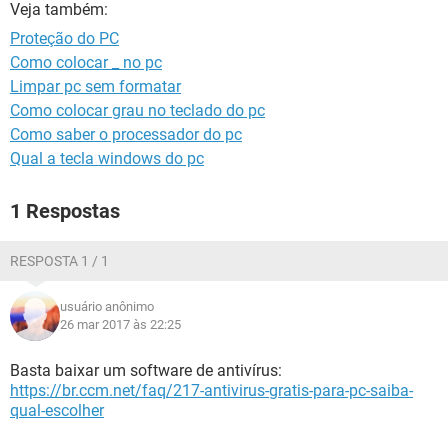
GUIA DE COMPRAS
Veja também:
Proteção do PC
Como colocar _ no pc
Limpar pc sem formatar
Como colocar grau no teclado do pc
Como saber o processador do pc
Qual a tecla windows do pc
1 Respostas
RESPOSTA 1 / 1
usuário anônimo
26 mar 2017 às 22:25
Basta baixar um software de antivírus:
https://br.ccm.net/faq/217-antivirus-gratis-para-pc-saiba-
qual-escolher