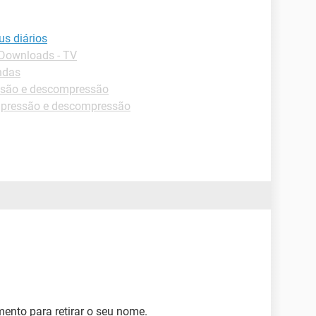
us diários
Downloads - TV
ndas
são e descompressão
pressão e descompressão
ento para retirar o seu nome.