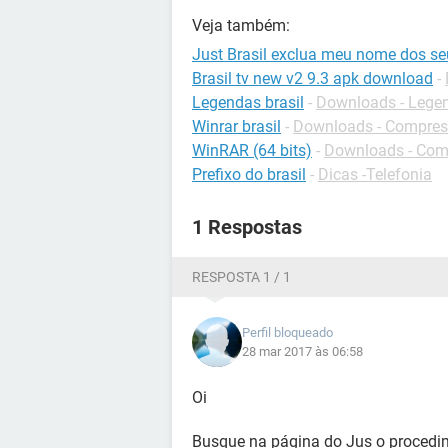
Veja também:
Just Brasil exclua meu nome dos se
Brasil tv new v2 9.3 apk download
-
Legendas brasil
-
Downloads - Lege
Winrar brasil
-
Downloads - Compres
WinRAR (64 bits)
-
Downloads - Com
Prefixo do brasil
-
Dicas -Telefonia
1 Respostas
RESPOSTA 1 / 1
Perfil bloqueado
28 mar 2017 às 06:58
Oi
Busque na página do Jus o procedim