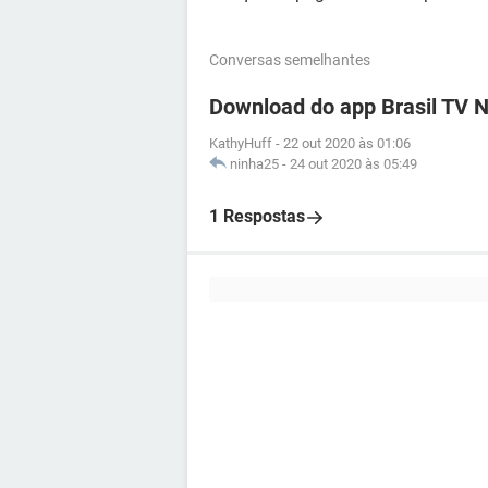
Conversas semelhantes
Download do app Brasil TV N
KathyHuff
-
22 out 2020 às 01:06
ninha25
-
24 out 2020 às 05:49
1 Respostas