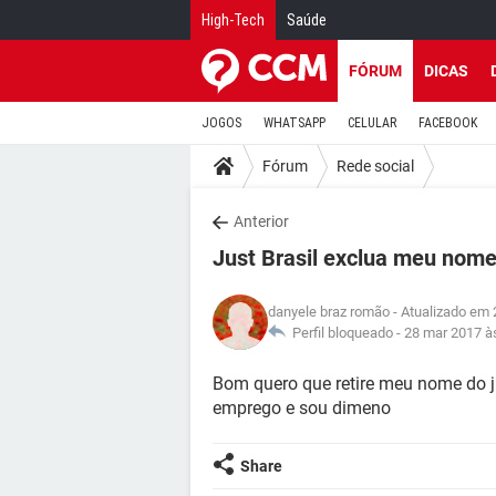
High-Tech
Saúde
FÓRUM
DICAS
JOGOS
WHATSAPP
CELULAR
FACEBOOK
Fórum
Rede social
Anterior
Just Brasil exclua meu nome
danyele braz romão
- Atualizado em 
Perfil bloqueado -
28 mar 2017 à
Bom quero que retire meu nome do j
emprego e sou dimeno
Share