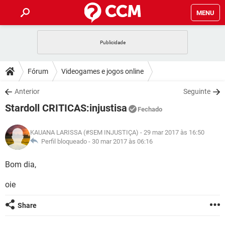
MENU
INÍCIO
JOGOS
WHATSAPP
DICAS
Fórum
Videogames e jogos online
CELULAR
FACEBOOK
JOGOS
WHATSAPP
DOWNLOADS
Anterior
Seguinte
OUTLOOK
EXCEL
CELULAR
FACEBOOK
Stardoll CRITICAS:injustisa
INSTAGRAM
JOGOS
GMAIL
WHATSAPP
Fechado
FÓRUM
OUTLOOK
EXCEL
GUIA DE COMPRAS
CELULAR
FACEBOOK
KAUANA LARISSA (#SEM INJUSTIÇA)
- 29 mar 2017 às 16:50
INSTAGRAM
JOGOS
GMAIL
WHATSAPP
GLOSSÁRIO
Perfil bloqueado -
30 mar 2017 às 06:16
OUTLOOK
EXCEL
GUIA DE COMPRAS
CELULAR
FACEBOOK
INSTAGRAM
JOGOS
GMAIL
WHATSAPP
Bom dia,
OUTLOOK
EXCEL
GUIA DE COMPRAS
CELULAR
FACEBOOK
oie
INSTAGRAM
GMAIL
OUTLOOK
EXCEL
GUIA DE COMPRAS
Share
INSTAGRAM
GMAIL