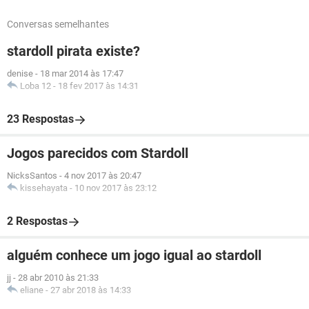
Conversas semelhantes
stardoll pirata existe?
denise
-
18 mar 2014 às 17:47
Loba 12
-
18 fev 2017 às 14:31
23 Respostas
Jogos parecidos com Stardoll
NicksSantos
-
4 nov 2017 às 20:47
kissehayata
-
10 nov 2017 às 23:12
2 Respostas
alguém conhece um jogo igual ao stardoll
jj
-
28 abr 2010 às 21:33
eliane
-
27 abr 2018 às 14:33