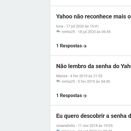
Yahoo não reconhece mais o
luna
-
17 jul 2020 às 15:41
ninha25
-
18 jul 2020 às 06:45
1 Respostas
Não lembro da senha do Ya
Mariza
-
4 fev 2019 às 21:53
ninha25
-
5 fev 2019 às 04:45
1 Respostas
Eu quero descobrir a senha d
vivianebrito
-
11 nov 2018 às 19:05