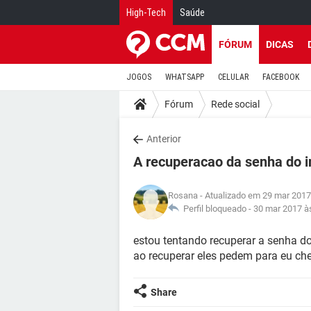
High-Tech
Saúde
FÓRUM
DICAS
JOGOS
WHATSAPP
CELULAR
FACEBOOK
Fórum
Rede social
Anterior
A recuperacao da senha do i
Rosana
- Atualizado em 29 mar 2017
Perfil bloqueado -
30 mar 2017 à
estou tentando recuperar a senha 
ao recuperar eles pedem para eu che
Share