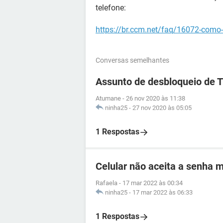
telefone:
https://br.ccm.net/faq/16072-como-
Conversas semelhantes
Assunto de desbloqueio de 
Atumane
-
26 nov 2020 às 11:38
ninha25
-
27 nov 2020 às 05:05
1 Respostas
Celular não aceita a senha 
Rafaela
-
17 mar 2022 às 00:34
ninha25
-
17 mar 2022 às 06:33
1 Respostas