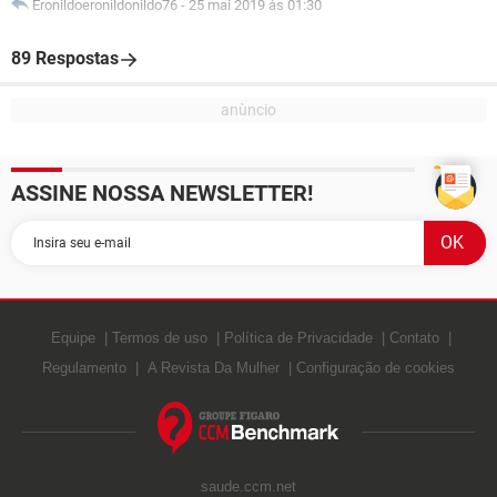
Eronildoeronildonildo76
-
25 mai 2019 às 01:30
89 Respostas
ASSINE NOSSA NEWSLETTER!
Equipe
Termos de uso
Política de Privacidade
Contato
Regulamento
A Revista Da Mulher
Configuração de cookies
saude.ccm.net