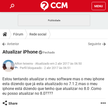
MENU
INÍCIO
JOGOS
WHATSAPP
DICAS
Fórum
Rede social
CELULAR
FACEBOOK
JOGOS
WHATSAPP
DOWNLOADS
Anterior
Seguinte
OUTLOOK
EXCEL
CELULAR
FACEBOOK
Atualizar iPhone
INSTAGRAM
JOGOS
GMAIL
WHATSAPP
Fechado
FÓRUM
OUTLOOK
EXCEL
GUIA DE COMPRAS
CELULAR
FACEBOOK
Ailton teixeira
- Atualizado em 2 abr 2017 às 06:50
INSTAGRAM
JOGOS
GMAIL
WHATSAPP
GLOSSÁRIO
Perfil bloqueado -
2 abr 2017 às 06:51
OUTLOOK
EXCEL
GUIA DE COMPRAS
CELULAR
FACEBOOK
INSTAGRAM
JOGOS
GMAIL
WHATSAPP
Estou tentando atualizar o meu software mas o meu iphone
OUTLOOK
EXCEL
esta dizendo que já esta atualizado no 7.1.2.mas o meu
GUIA DE COMPRAS
CELULAR
FACEBOOK
iphone está dizendo que tenho que atualizar no 8.0 .Como
INSTAGRAM
GMAIL
eu posso atualizar no 8.0????
OUTLOOK
EXCEL
GUIA DE COMPRAS
INSTAGRAM
GMAIL
Share