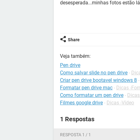
desesperada...minhas fotos estão lá.
Share
Veja também:
Pen drive
Como salvar slide no pen drive
-
Dic
Criar pen drive bootavel windows 8
Formatar pen drive mac
-
Dicas -Fo
Como formatar um pen drive
-
Dicas
Filmes google drive
-
Dicas -Vídeo
1 Respostas
RESPOSTA 1 / 1