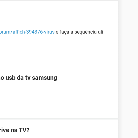
forum/affich-394376-virus
e faça a sequência ali
no usb da tv samsung
rive na TV?