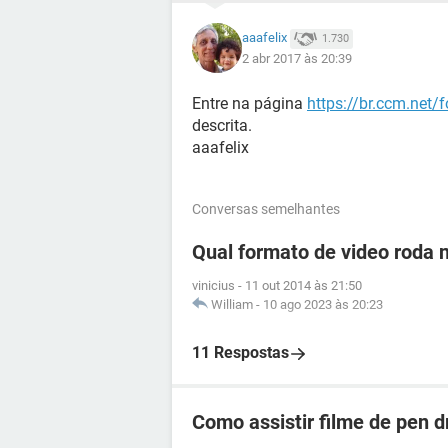
aaafelix
1.730
2 abr 2017 às 20:39
Entre na página
https://br.ccm.net/
descrita.
aaafelix
Conversas semelhantes
Qual formato de video roda 
vinicius
-
11 out 2014 às 21:50
William
-
10 ago 2023 às 20:23
11 Respostas
Como assistir filme de pen d