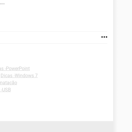
...
as -PowerPoint
-
Dicas -Windows 7
rmatação
 -USB