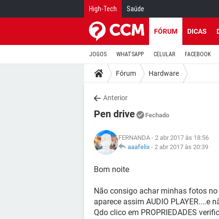
High-Tech
Saúde
FÓRUM
DICAS
JOGOS
WHATSAPP
CELULAR
FACEBOOK
Fórum
Hardware
Anterior
Pen drive
Fechado
FERNANDA
- 2 abr 2017 às 18:56
aaafelix
-
2 abr 2017 às 20:39
Bom noite
Não consigo achar minhas fotos no p
aparece assim AUDIO PLAYER....e n
Qdo clico em PROPRIEDADES verific