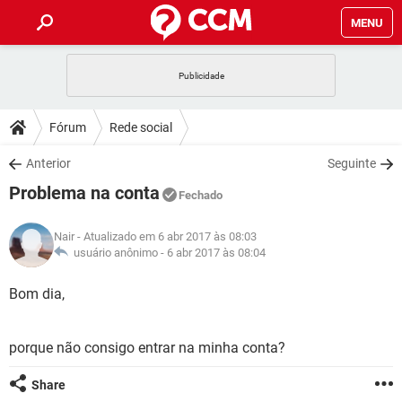
MENU
INÍCIO
JOGOS
WHATSAPP
DICAS
Fórum
Rede social
CELULAR
FACEBOOK
JOGOS
WHATSAPP
DOWNLOADS
Anterior
Seguinte
OUTLOOK
EXCEL
CELULAR
FACEBOOK
Problema na conta
INSTAGRAM
JOGOS
GMAIL
WHATSAPP
Fechado
FÓRUM
OUTLOOK
EXCEL
GUIA DE COMPRAS
CELULAR
FACEBOOK
Nair
- Atualizado em 6 abr 2017 às 08:03
INSTAGRAM
JOGOS
GMAIL
WHATSAPP
GLOSSÁRIO
usuário anônimo -
6 abr 2017 às 08:04
OUTLOOK
EXCEL
GUIA DE COMPRAS
CELULAR
FACEBOOK
INSTAGRAM
JOGOS
GMAIL
WHATSAPP
Bom dia,
OUTLOOK
EXCEL
GUIA DE COMPRAS
CELULAR
FACEBOOK
INSTAGRAM
GMAIL
porque não consigo entrar na minha conta?
OUTLOOK
EXCEL
GUIA DE COMPRAS
INSTAGRAM
GMAIL
Share