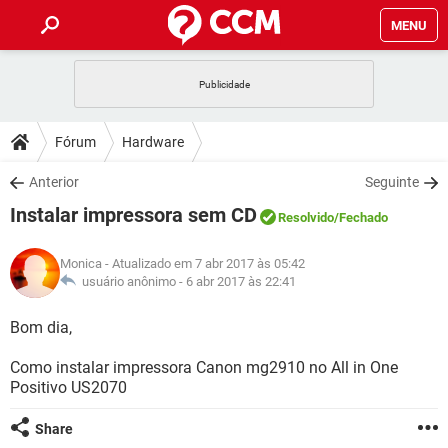
MENU
INÍCIO
JOGOS
WHATSAPP
DICAS
Fórum
Hardware
CELULAR
FACEBOOK
JOGOS
WHATSAPP
DOWNLOADS
Anterior
Seguinte
OUTLOOK
EXCEL
CELULAR
FACEBOOK
Instalar impressora sem CD
INSTAGRAM
JOGOS
GMAIL
WHATSAPP
Resolvido
/Fechado
FÓRUM
OUTLOOK
EXCEL
GUIA DE COMPRAS
CELULAR
FACEBOOK
Monica
- Atualizado em 7 abr 2017 às 05:42
INSTAGRAM
JOGOS
GMAIL
WHATSAPP
GLOSSÁRIO
usuário anônimo -
6 abr 2017 às 22:41
OUTLOOK
EXCEL
GUIA DE COMPRAS
CELULAR
FACEBOOK
INSTAGRAM
JOGOS
GMAIL
WHATSAPP
Bom dia,
OUTLOOK
EXCEL
GUIA DE COMPRAS
CELULAR
FACEBOOK
Como instalar impressora Canon mg2910 no All in One
INSTAGRAM
GMAIL
Positivo US2070
OUTLOOK
EXCEL
GUIA DE COMPRAS
INSTAGRAM
GMAIL
Share