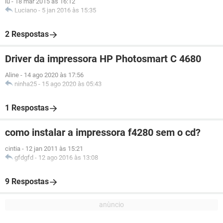
lu
-
18 mar 2015 às 16:12
Luciano
-
5 jan 2016 às 15:35
2 Respostas
Driver da impressora HP Photosmart C 4680
Aline
-
14 ago 2020 às 17:56
ninha25
-
15 ago 2020 às 05:43
1 Respostas
como instalar a impressora f4280 sem o cd?
cintia
-
12 jan 2011 às 15:21
gfdgfd
-
12 ago 2016 às 13:08
9 Respostas