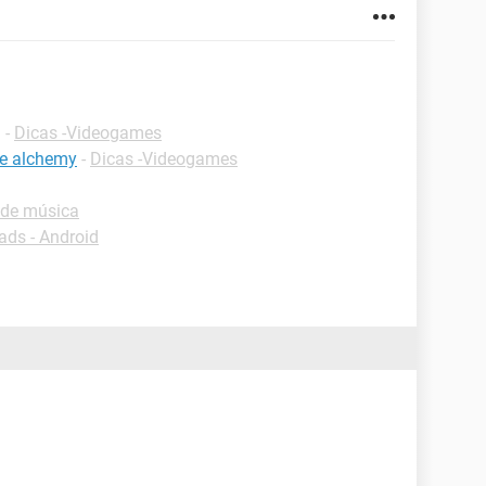
g
-
Dicas -Videogames
le alchemy
-
Dicas -Videogames
 de música
ds - Android