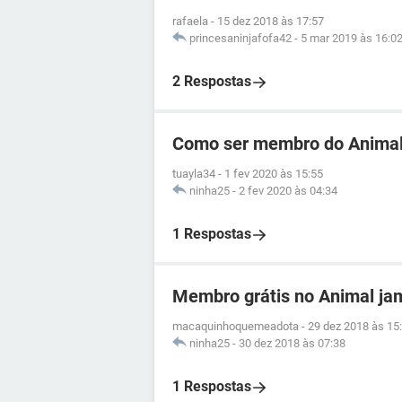
rafaela
-
15 dez 2018 às 17:57
princesaninjafofa42
-
5 mar 2019 às 16:0
2 Respostas
Como ser membro do Animal
tuayla34
-
1 fev 2020 às 15:55
ninha25
-
2 fev 2020 às 04:34
1 Respostas
Membro grátis no Animal ja
macaquinhoquemeadota
-
29 dez 2018 às 15
ninha25
-
30 dez 2018 às 07:38
1 Respostas