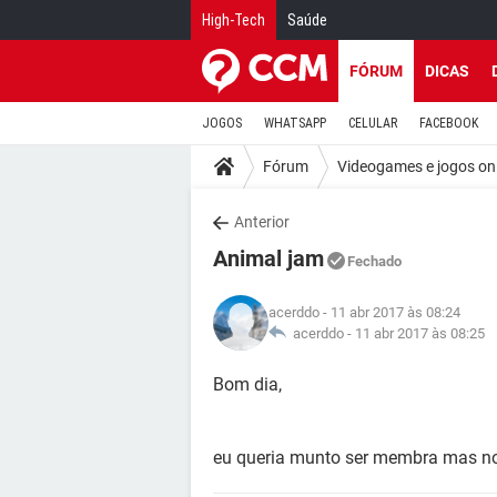
High-Tech
Saúde
FÓRUM
DICAS
JOGOS
WHATSAPP
CELULAR
FACEBOOK
Fórum
Videogames e jogos on
Anterior
Animal jam
Fechado
acerddo
- 11 abr 2017 às 08:24
acerddo -
11 abr 2017 às 08:25
Bom dia,
eu queria munto ser membra mas n