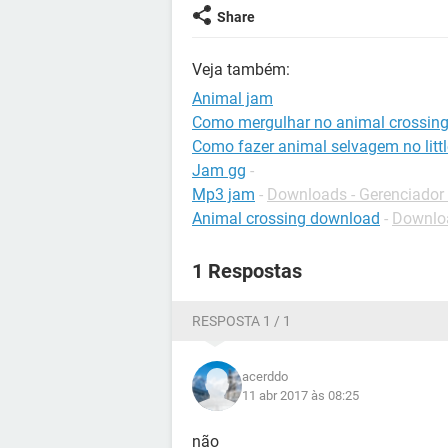
Share
Veja também:
Animal jam
Como mergulhar no animal crossin
Como fazer animal selvagem no litt
Jam gg
-
Mp3 jam
-
Downloads - Gerenciador
Animal crossing download
-
Downloa
1 Respostas
RESPOSTA 1 / 1
acerddo
11 abr 2017 às 08:25
não