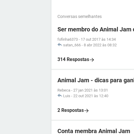
Conversas semelhantes
Ser membro do Animal Jam 
fofinha6373
-
17 out 2017 às 14:34
satan_666
-
8 abr 2022 às 08:32
314 Respostas
Animal Jam - dicas para gan
Rebeca
-
27 jan 2021 às 13:01
Luis
-
22 out 2021 às 12:40
2 Respostas
Conta membra Animal Jam