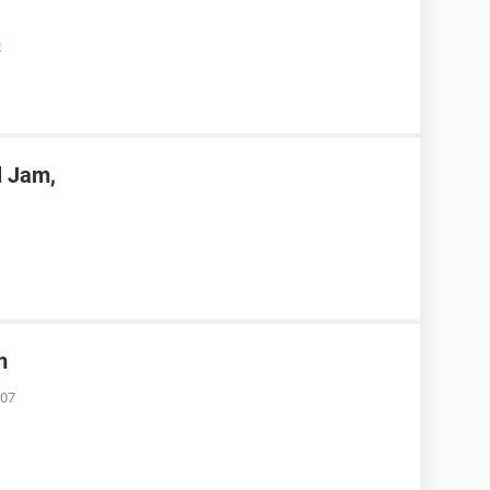
2
 Jam,
m
:07