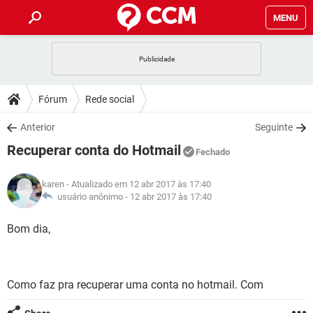
MENU
INÍCIO
JOGOS
WHATSAPP
DICAS
Fórum
Rede social
CELULAR
FACEBOOK
JOGOS
WHATSAPP
DOWNLOADS
Anterior
Seguinte
OUTLOOK
EXCEL
CELULAR
FACEBOOK
Recuperar conta do Hotmail
INSTAGRAM
JOGOS
GMAIL
WHATSAPP
Fechado
FÓRUM
OUTLOOK
EXCEL
GUIA DE COMPRAS
CELULAR
FACEBOOK
karen
- Atualizado em 12 abr 2017 às 17:40
INSTAGRAM
JOGOS
GMAIL
WHATSAPP
GLOSSÁRIO
usuário anônimo -
12 abr 2017 às 17:40
OUTLOOK
EXCEL
GUIA DE COMPRAS
CELULAR
FACEBOOK
INSTAGRAM
JOGOS
GMAIL
WHATSAPP
Bom dia,
OUTLOOK
EXCEL
GUIA DE COMPRAS
CELULAR
FACEBOOK
INSTAGRAM
GMAIL
OUTLOOK
EXCEL
GUIA DE COMPRAS
Como faz pra recuperar uma conta no hotmail. Com
INSTAGRAM
GMAIL