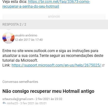
Veja esta dica:
https://br.ccm.net/faq/33673-como-
recuperar-a-senha-do-seu-hotmail
RESPOSTA 2 / 2
usuário anônimo
12 abr 2017 às 17:40
Entre no site www.outlook.com e siga as instruções para
atualizar a sua conta.Tente seguir as recomendações deste
tutorial da Microsoft.
Link:
https://support.microsoft.com/en-us/help/2675025/
Conversas semelhantes
Não consigo recuperar meu Hotmail antigo
srtaursula@gmail.com
-
2 fev 2021 às 23:32
ninha25
-
3 fev 2021 às 05:01